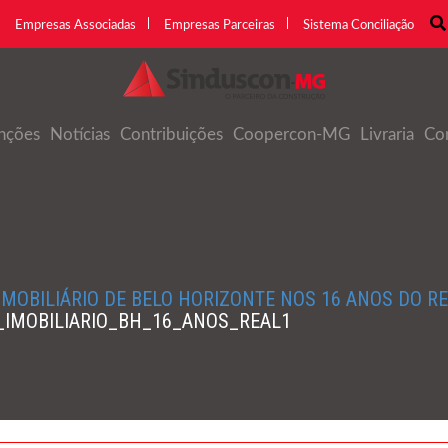
Empresas Associadas
Empresas Parceiras
Sistema Conciliação
nções
Notícias
Contribuições
Coopercon-MG
Livraria
Co
OBILIÁRIO DE BELO HORIZONTE NOS 16 ANOS DO R
IMOBILIARIO_BH_16_ANOS_REAL1