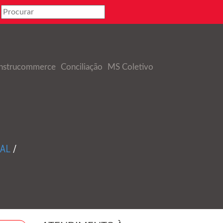
nstrucommerce
Conciliação
MS Coletivo
EAL
/