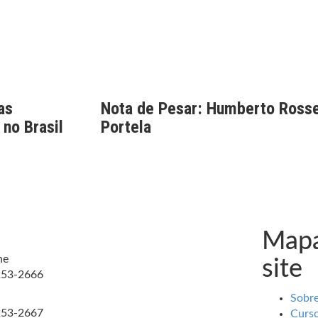
as
Nota de Pesar: Humberto Rosse
 no Brasil
Portela
Mapa
ne
site
253-2666
Sobr
253-2667
Curs