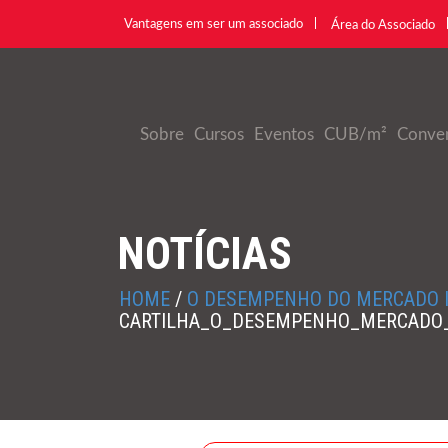
Vantagens em ser um associado
Área do Associado
Sobre
Cursos
Eventos
CUB/m²
Conve
NOTÍCIAS
HOME
/
O DESEMPENHO DO MERCADO IM
CARTILHA_O_DESEMPENHO_MERCADO_