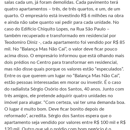
salas cada um, já foram demolidas. Cada pavimento terá
quatro apartamentos – três, de três quartos, e um, de um
quarto. O empresário está investindo R$ 6 milhões na obra
e ainda não sabe quanto vai pedir para cada unidade. No
caso do Edifício Chiquito Lopes, na Rua São Paulo –
também recuperado e transformado em residencial por
Teodomiro Diniz -, cada apartamento foi vendido por R$ 85
mil. No “Balança Mas Não Cai”, o valor deve ficar pouco
acima disso. O empresário informou que está olhando mais
dois prédios no Centro para transformar em residencial,
mas não disse quais porque os valores estão “especulados”.
Entre os que querem um lugar no “Balança Mas Não Cai”,
estão pessoas interessadas em morar ou investir. É o caso
do radialista Sérgio Osório dos Santos, 40 anos. Junto com
três amigos, ele pretende adquirir quatro unidades no
imóvel para alugar. “Com certeza, vai ter uma demanda boa.
O lugar é muito bom. Deve ficar bonito depois de
reformado”, acredita. Sérgio dos Santos espera que o
apartamento seja vendido por valores entre R$ 100 mil e R$
120 mil. Outro que vê o prédio com bom negócio é o