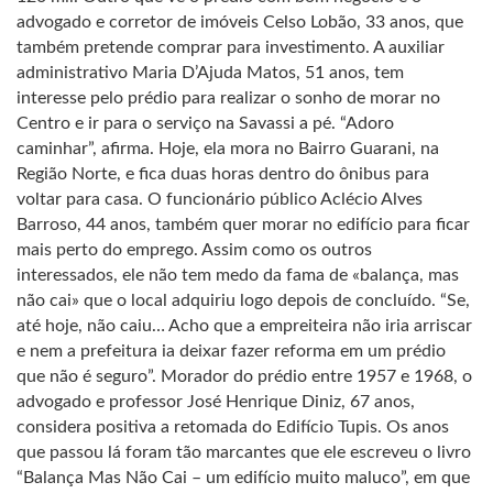
advogado e corretor de imóveis Celso Lobão, 33 anos, que
também pretende comprar para investimento. A auxiliar
administrativo Maria D’Ajuda Matos, 51 anos, tem
interesse pelo prédio para realizar o sonho de morar no
Centro e ir para o serviço na Savassi a pé. “Adoro
caminhar”, afirma. Hoje, ela mora no Bairro Guarani, na
Região Norte, e fica duas horas dentro do ônibus para
voltar para casa. O funcionário público Aclécio Alves
Barroso, 44 anos, também quer morar no edifício para ficar
mais perto do emprego. Assim como os outros
interessados, ele não tem medo da fama de «balança, mas
não cai» que o local adquiriu logo depois de concluído. “Se,
até hoje, não caiu… Acho que a empreiteira não iria arriscar
e nem a prefeitura ia deixar fazer reforma em um prédio
que não é seguro”. Morador do prédio entre 1957 e 1968, o
advogado e professor José Henrique Diniz, 67 anos,
considera positiva a retomada do Edifício Tupis. Os anos
que passou lá foram tão marcantes que ele escreveu o livro
“Balança Mas Não Cai – um edifício muito maluco”, em que