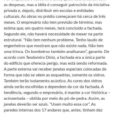
as despesas, mas a idéia é conseguir patrocínio da iniciativa
privada e, depois, distribuir em escolas e entidades
culturais. As obras no prédio começaram há cerca de três
meses. O empresário não tem previsão de término, mas
estima que, em quatro meses, terá concluído a fachada.
Segundo ele, não haverá necessidade de mexer na parte
estrutural. “Não tem nenhum problema. Tenho laudo de
engenheiros que mostram que não existe nada. Não tem
uma trinca. Os bombeiros também analisaram”, garante. De
acordo com Teodomiro Diniz, a fachada era a única parte
do edifício que oferecia perigo, mas está sendo reformada.
A parte externa vai receber janelas especiais colocadas de
forma que não se vêem as esquadrias, somente os vidros.
Também terão isolamento acústico. As cores dos vidros
ainda serão escolhidas e dependem da cor da fachada. A
tendência, segundo o empresário, é manter a cor histórica –
acinzentada – obtida por meio do pó-de-pedra. Assim, as
janelas deverão ser azuis. “Usam muito essa cor”. As
paredes internas dos 17 andares que, antes, tinham dez