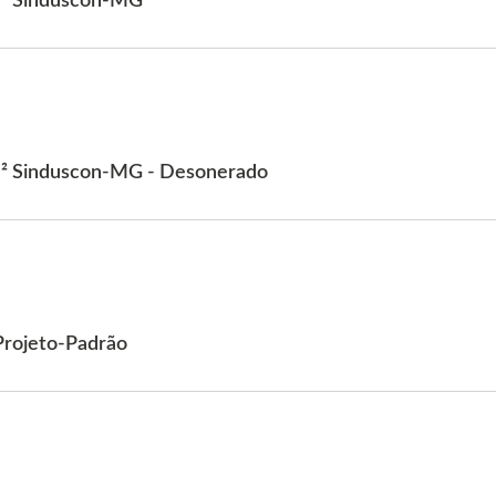
m² Sinduscon-MG
m² Sinduscon-MG - Desonerado
rojeto-Padrão