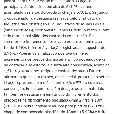
passou para R$ 789,96 no mês passado. O aço foi o
principal vilão do mês, com alta de 6,01%. No ano, o
acumulado das altas do produto chega a 57,01%. Segundo
o coordenador da pesquisa realizada pelo Sindicato da
Indústria da Construção Civil no Estado de Minas Gerais
(Sinduscon-MG), economista Daniel Furletti, o material tem
sido o principal vilão dos custos da construção. Em
setembro, o incremento observado no custo com material
foi de 1,69%, inferior à variação registrada em agosto, de
2,96%. «Apesar da sinalização positiva de menor
incremento nos preços dos materiais, não podemos deixar
de destacar que esta foi a quinta alta consecutiva, acima de
1,5%, registrada neste tipo de custo», destacou Furletti,
afirmando que a alta do aço, em especial, preocupa o setor.
O aço representa, em média, entre 7% e 9% do custo da
construção. Em setembro, além do aço, outros materiais
também se destacaram em função do incremento dos
preços: telha fibrocimento ondulada 6mm 2,44 x 1,10m
(+15,93%), porta interna semi-oca para pintura (+7,37%),
chapa de compensado plastificado 18mm (+5,43%) e brita