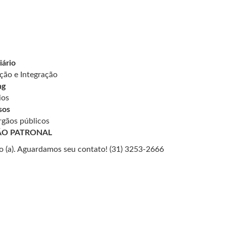
iário
ção e Integração
ng
ios
sos
rgãos públicos
ÃO PATRONAL
o (a). Aguardamos seu contato! (31) 3253-2666