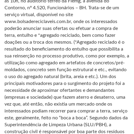
às 10h, no auditório térreo da Fiemg, à avenida do
Contorno, nº 4.520, Funcionários – BH. Trata-se de um
serviço virtual, disponível no site
www.bolsadereciclaveis.com.br, onde os interessados
poderão anunciar suas ofertas ou efetuar a compra de
terra, entulho e *agregado reciclado, bem como fazer
doações ou a troca dos mesmos. (*Agregado reciclado é o
resultado do beneficiamento do entulho que possibilita a
sua reinserção no processo produtivo, como por exemplo, a
utilização como agregado em artefatos de concretos/pré-
moldados, concreto sem função estrutural e etc., evitando
o uso do agregado natural (brita, areia e etc.). Um dos
principais motivadores para o surgimento do projeto foi a
necessidade de aproximar ofertantes e demandantes
(empresas e sociedade) que fazem aterro e desaterro, uma
vez que, até então, não existia um mercado onde os
interessados podiam recorrer para comprar a terra, serviço
este, geralmente, feito no “boca a boca”. Segundo dados da
Superintendência de Limpeza Urbana (SLU/PBH), a
construção civil é responsável por boa parte dos resíduos