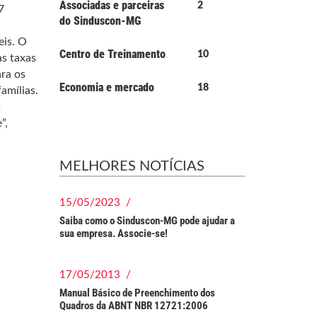
Associadas e parceiras
2
7
do Sinduscon-MG
eis. O
Centro de Treinamento
10
s taxas
ara os
Economia e mercado
18
amílias.
s
”,
MELHORES NOTÍCIAS
15/05/2023 /
Saiba como o Sinduscon-MG pode ajudar a
sua empresa. Associe-se!
17/05/2013 /
Manual Básico de Preenchimento dos
Quadros da ABNT NBR 12721:2006