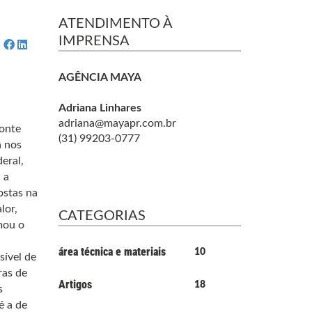
ATENDIMENTO À
IMPRENSA
AGÊNCIA MAYA
Adriana Linhares
adriana@mayapr.com.br
zonte
(31) 99203-0777
a nos
eral,
 a
ostas na
lor,
CATEGORIAS
mou o
área técnica e materiais
10
sível de
ras de
Artigos
18
s
é a de