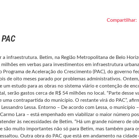
Compartilhar:
o PAC
r a infraestrutura. Betim, na Região Metropolitana de Belo Hori
 milhões em verbas para investimentos em infraestrutura urban
o Programa de Aceleração do Crescimento (PAC), do governo fed
ois de oito meses parado por problemas administrativos. Ontem,
de um estudo para as obras no sistema viário e contenção de enc
al, serão gastos cerca de R$ 54 milhões no local. “Parte desse va
e uma contrapartida do município. O restante virá do PAC”, afir
, Lessandro Lessa. Entorno – De acordo com Lessa, o município –
 Carmo Lara – está empenhado em viabilizar o maior número pos
 atender às necessidades de Betim. “Há um grande número de ob
to e são muito importantes não só para Betim, mas também para o
ressaltou. Outra obra do PAC que está em andamento na cidade 