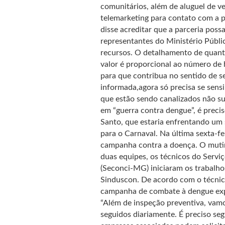
comunitários, além de aluguel de v
telemarketing para contato com a 
disse acreditar que a parceria pos
representantes do Ministério Públic
recursos. O detalhamento de quanto
valor é proporcional ao número de 
para que contribua no sentido de se
informada,agora só precisa se sensib
que estão sendo canalizados não sur
em “guerra contra dengue”, é precis
Santo, que estaria enfrentando um s
para o Carnaval. Na última sexta-fe
campanha contra a doença. O mutirã
duas equipes, os técnicos do Serviç
(Seconci-MG) iniciaram os trabalh
Sinduscon. De acordo com o técnic
campanha de combate à dengue expl
“Além de inspeção preventiva, vamo
seguidos diariamente. É preciso se