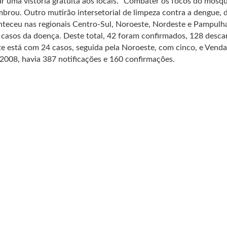
r uma vistoria gratuita aos locais. “Combater os focos do mosqu
mbrou. Outro mutirão intersetorial de limpeza contra a dengue, 
nteceu nas regionais Centro-Sul, Noroeste, Nordeste e Pampulha
casos da doença. Deste total, 42 foram confirmados, 128 desca
e está com 24 casos, seguida pela Noroeste, com cinco, e Vend
008, havia 387 notificações e 160 confirmações.