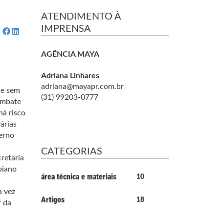
ATENDIMENTO À
IMPRENSA
AGÊNCIA MAYA
Adriana Linhares
adriana@mayapr.com.br
ue sem
(31) 99203-0777
ombate
há risco
árias
erno
CATEGORIAS
retaria
biano
área técnica e materiais
10
a vez
Artigos
18
r da