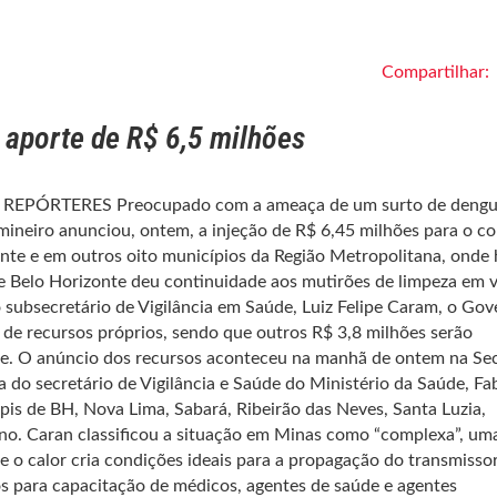
Compartilhar:
aporte de R$ 6,5 milhões
aes REPÓRTERES Preocupado com a ameaça de um surto de deng
ineiro anunciou, ontem, a injeção de R$ 6,45 milhões para o c
te e em outros oito municípios da Região Metropolitana, onde 
e Belo Horizonte deu continuidade aos mutirões de limpeza em v
 subsecretário de Vigilância em Saúde, Luiz Felipe Caram, o Gov
s de recursos próprios, sendo que outros R$ 3,8 milhões serão
de. O anúncio dos recursos aconteceu na manhã de ontem na Sec
 do secretário de Vigilância e Saúde do Ministério da Saúde, Fa
pis de BH, Nova Lima, Sabará, Ribeirão das Neves, Santa Luzia,
ano. Caran classificou a situação em Minas como “complexa”, um
 o calor cria condições ideais para a propagação do transmisso
os para capacitação de médicos, agentes de saúde e agentes