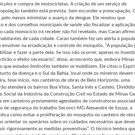
eículos e compra de motocicletas. A criação de um serviço de
população também está prevista. Sem esconder a preocupação, 
sa pelo menos minimizar o avanço da dengue. Ele revelou que
o e dos conselhos municipais de saúde vão fiscalizar a aplicaçã
 cada monociclo irá receber não foi revelado, mas Caran afirm
habitantes de cada cidade. Caran também fez um alerta à popul
 envolver na erradicação e controle do mosquito. “A população j
ilizar e fazer a parte dela. Se isso não ocorrer, apenas os inves
tirão o efeito necessário”, disse, acrescento que, embora Minas
o que estados limítrofes também se mobilizem. Ele citou o Espíri
urto da doença e o Sul da Bahia, local onde os mineiros devem v
ira, teve início, nos canteiros de obras de Belo Horizonte, uma
o atenderá os bairros Boa Vista, Santa Inês e Castelo. Dividid
o Social da Indústria da Construção Civil no Estado de Minas Ge
os em canteiros previamente agendados de construtoras associad
o de segurança do trabalho Seconci-MG Alexandre de Souza, a
ica como evitar a proliferação do mosquito no canteiro de obra
s orientar os operários sobre os cuidados necessários que deve
guir rigorosamente as medidas preventivas”. O técnico lembra qu