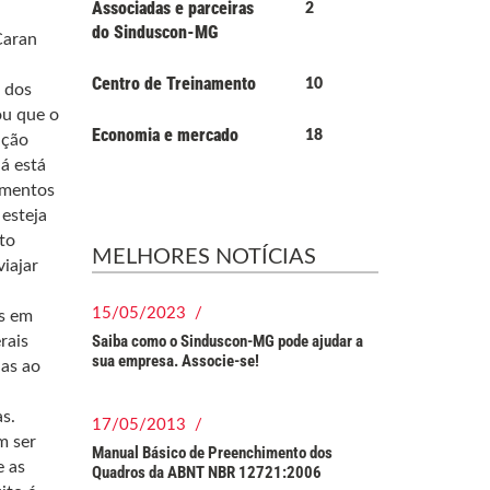
Associadas e parceiras
2
do Sinduscon-MG
Caran
Centro de Treinamento
10
o dos
ou que o
Economia e mercado
18
ação
á está
timentos
 esteja
to
MELHORES NOTÍCIAS
iajar
15/05/2023 /
os em
Saiba como o Sinduscon-MG pode ajudar a
rais
sua empresa. Associe-se!
as ao
s.
17/05/2013 /
m ser
Manual Básico de Preenchimento dos
e as
Quadros da ABNT NBR 12721:2006