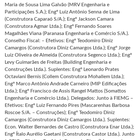
Maria de Sousa Lima Galvão (MRV Engenharia e
Participações S.A.); Engº Luiz Antônio Senna de Lima
(Construtora Caparaó S/A.); Engº Jackson Camara
(Construtora Agmar Ltda.); Engº Fernando Soares
Magalhães Viana (Paranasa Engenharia e Comércio S/A.).
Conselho Fiscal: – Efetivos: Engº Teodomiro Diniz
Camargos (Construtora Diniz Camargos Ltda.); Engº Jorge
Luiz Oliveira de Almeida (Construtora Segenco Ltda.); Engº
Levy Guimarães de Freitas (Building Engenharia e
Construções Ltda.). Suplentes: Engº Leonardo Prates
Octaviani Bernis (Collem Construtora Mohallem Ltda.);
Engº Marco Antônio Andrade Carneiro (MIP Edificações
Ltda.); Engº Francisco de Assis Rangel Mattos (Somattos
Engenharia e Comércio Ltda.). Delegados: Junto à FIEMG –
Efetivos: Engº Luiz Fernando Pires (Mascarenhas Barbosa
Roscoe S/A. – Construções); Engº Teodomiro Diniz
Camargos (Construtora Diniz Camargos Ltda.). Suplentes:
Econ. Walter Bernardes de Castro (Construtora Enar Ltda.);
Engº Ítalo Aurélio Gaetani (Construtora Castor Ltda.). Junto