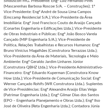
Sinduscon-MG. Presidente: Engº Luiz Fernando Pires
(Mascarenhas Barbosa Roscoe S/A. – Construções); 1º
Vice-Presidente: Engº André de Sousa Lima Campos
(Emccamp Residencial S/A.); Vice-Presidente da Área
Imobiliária: Engº José Francisco Couto de Araújo Cançado
(Conartes Engenharia e Edificações Ltda.); Vice-Presidente
de Obras Industriais e Públicas: Engº João Bosco Varela
Cançado (MIP Engenharia S/A.); Vice-Presidente de
Política, Relações Trabalhistas e Recursos Humanos: Engº
Bruno Vinícius Magalhães (Construtora Terrazzas Ltda.);
Vice-Presidente da Área de Materiais, Tecnologia e Meio
Ambiente: Engº Geraldo Jardim Linhares Júnior
(Construtora QBHZ Ltda.); Vice-Presidente Administrativo-
Financeiro: Engº Eduardo Kuperman (Construtora Know
How Ltda.); Vice-Presidente de Comunicação Social: Engº
Werner Cançado Rohlfs (WR Construtora Ltda.). Suplentes
de Vice-Presidências: Engº Alexandre Araújo Elias Veiga
(Patrimar Engenharia Ltda.); Engº Gilmar Dias dos Santos
(EPO – Engenharia Planejamento e Obras Ltda.); Engº Ilso
José de Oliveira (Reta Engenharia Ltda.); Contadora Júnia