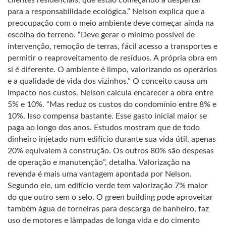
clientes residenciais, que estão começando a despertar
para a responsabilidade ecológica.” Nelson explica que a
preocupação com o meio ambiente deve começar ainda na
escolha do terreno. “Deve gerar o mínimo possível de
intervenção, remoção de terras, fácil acesso a transportes e
permitir o reaproveitamento de resíduos. A própria obra em
si é diferente. O ambiente é limpo, valorizando os operários
e a qualidade de vida dos vizinhos.” O conceito causa um
impacto nos custos. Nelson calcula encarecer a obra entre
5% e 10%. “Mas reduz os custos do condomínio entre 8% e
10%. Isso compensa bastante. Esse gasto inicial maior se
paga ao longo dos anos. Estudos mostram que de todo
dinheiro injetado num edifício durante sua vida útil, apenas
20% equivalem à construção. Os outros 80% são despesas
de operação e manutenção”, detalha. Valorização na
revenda é mais uma vantagem apontada por Nelson.
Segundo ele, um edifício verde tem valorização 7% maior
do que outro sem o selo. O green building pode aproveitar
também água de torneiras para descarga de banheiro, faz
uso de motores e lâmpadas de longa vida e do cimento