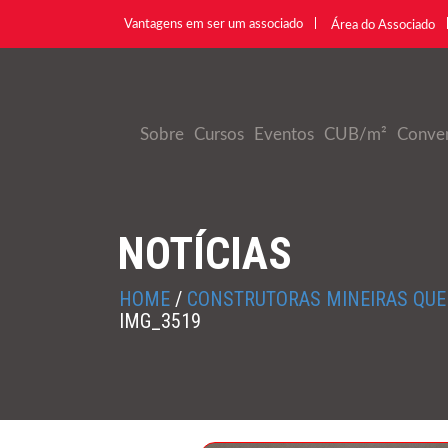
Vantagens em ser um associado
Área do Associado
Sobre
Cursos
Eventos
CUB/m²
Conve
NOTÍCIAS
HOME
/
CONSTRUTORAS MINEIRAS QUE
IMG_3519