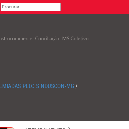
nstrucommerce
Conciliação
MS Coletivo
REMIADAS PELO SINDUSCON-MG
/