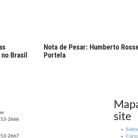
as
Nota de Pesar: Humberto Rosse
 no Brasil
Portela
Mapa
ne
site
253-2666
Sobr
253-2667
Curs