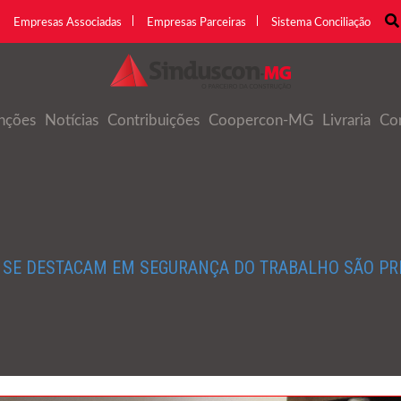
Empresas Associadas
Empresas Parceiras
Sistema Conciliação
nções
Notícias
Contribuições
Coopercon-MG
Livraria
Co
 SE DESTACAM EM SEGURANÇA DO TRABALHO SÃO P