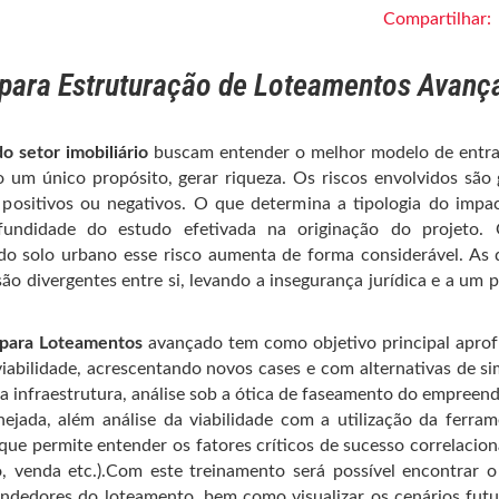
Compartilhar:
e para Estruturação de Loteamentos Avanç
o setor imobiliário
buscam entender o melhor modelo de entra
 um único propósito, gerar riqueza. Os riscos envolvidos são
positivos ou negativos. O que determina a tipologia do impa
ofundidade do estudo efetivada na originação do projeto.
o solo urbano esse risco aumenta de forma considerável. As 
 são divergentes entre si, levando a insegurança jurídica e a um 
e para Loteamentos
avançado tem como objetivo principal apro
viabilidade, acrescentando novos cases e com alternativas de s
ra infraestrutura, análise sob a ótica de faseamento do empreen
jada, além análise da viabilidade com a utilização da ferra
o que permite entender os fatores críticos de sucesso correlacio
to, venda etc.).Com este treinamento será possível encontrar 
ndedores do loteamento, bem como visualizar os cenários fut