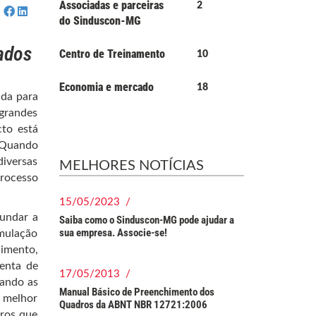
Associadas e parceiras
2
do Sinduscon-MG
ados
Centro de Treinamento
10
Economia e mercado
18
da para
 grandes
cto está
 Quando
diversas
MELHORES NOTÍCIAS
processo
15/05/2023 /
fundar a
Saiba como o Sinduscon-MG pode ajudar a
sua empresa. Associe-se!
imulação
dimento,
menta de
17/05/2013 /
nando as
Manual Básico de Preenchimento dos
o melhor
Quadros da ABNT NBR 12721:2006
uros que