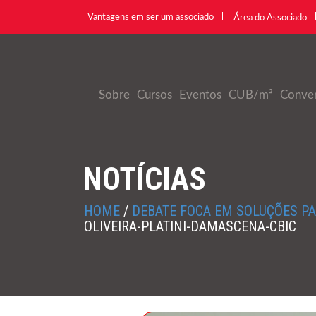
Vantagens em ser um associado
Área do Associado
Sobre
Cursos
Eventos
CUB/m²
Conve
NOTÍCIAS
HOME
/
DEBATE FOCA EM SOLUÇÕES P
OLIVEIRA-PLATINI-DAMASCENA-CBIC