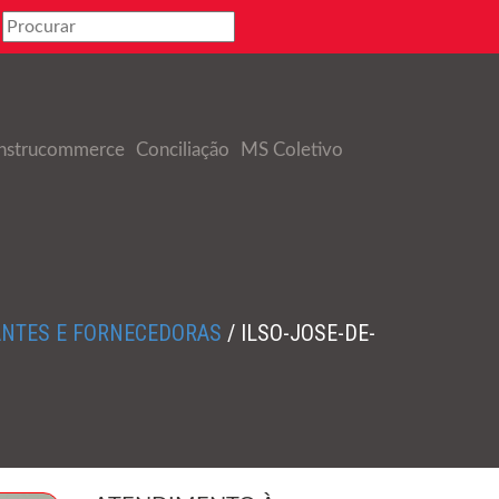
nstrucommerce
Conciliação
MS Coletivo
ANTES E FORNECEDORAS
/
ILSO-JOSE-DE-