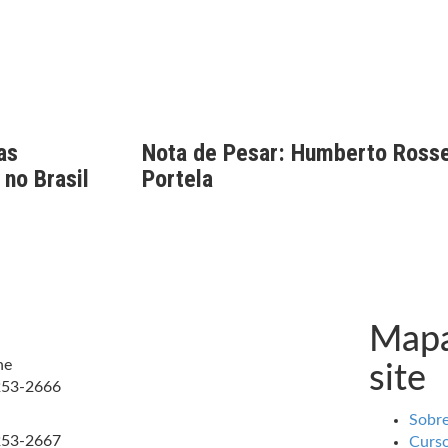
as
Nota de Pesar: Humberto Rosse
 no Brasil
Portela
Mapa
ne
site
253-2666
Sobr
253-2667
Curs