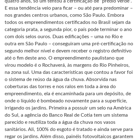
quatro anos, só um tentou a certificação de “prédio verde”.
E essa tendência veio para ficar – ou até para predominar –
nos grandes centros urbanos, como São Paulo. Embora
todos os empreendimentos certificados no Brasil sejam da
categoria prata, a segunda pior, o país pode terminar o ano
com dois selos ouros. Duas edificações – uma no Rio e
outra em São Paulo – conseguiram uma pré-certificação no
segundo melhor nível e devem receber o registro definitivo
até o fim deste ano. O empreendimento paulistano que
virou modelo é o Rochaverá, às margens do Rio Pinheiros,
na zona sul. Uma das características que contou a favor foi
o sistema de reúso da água da chuva. Absorvida nas
coberturas das torres e nos ralos em toda a área do
empreendimento, ela é encaminhada para um depósito, de
onde o líquido é bombeado novamente para a superfície,
irrigando os jardins. Primeira a possuir um selo na América
do Sul, a agência do Banco Real de Cotia tem um sistema
parecido e reutiliza toda a água da chuva nos vasos
sanitários. Ali, 100% do esgoto é tratado e ainda serve para
regar os jardins. Além disso, painéis fotovoltaicos garantem