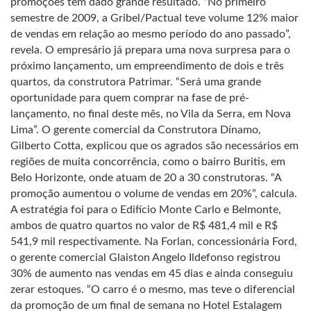
promoções têm dado grande resultado. “No primeiro
semestre de 2009, a Gribel/Pactual teve volume 12% maior
de vendas em relação ao mesmo período do ano passado”,
revela. O empresário já prepara uma nova surpresa para o
próximo lançamento, um empreendimento de dois e três
quartos, da construtora Patrimar. “Será uma grande
oportunidade para quem comprar na fase de pré-
lançamento, no final deste mês, no Vila da Serra, em Nova
Lima”. O gerente comercial da Construtora Dínamo,
Gilberto Cotta, explicou que os agrados são necessários em
regiões de muita concorrência, como o bairro Buritis, em
Belo Horizonte, onde atuam de 20 a 30 construtoras. “A
promoção aumentou o volume de vendas em 20%”, calcula.
A estratégia foi para o Edifício Monte Carlo e Belmonte,
ambos de quatro quartos no valor de R$ 481,4 mil e R$
541,9 mil respectivamente. Na Forlan, concessionária Ford,
o gerente comercial Glaiston Angelo Ildefonso registrou
30% de aumento nas vendas em 45 dias e ainda conseguiu
zerar estoques. “O carro é o mesmo, mas teve o diferencial
da promoção de um final de semana no Hotel Estalagem