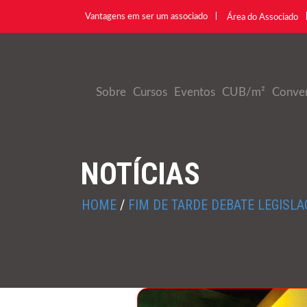
Vantagens em ser um associado
Área do Associado
Sobre
Cursos
Eventos
CUB/m²
Conve
NOTÍCIAS
HOME
/
FIM DE TARDE DEBATE LEGISL