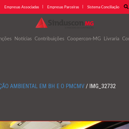
Empresas Associadas
Empresas Parceiras
Sistema Conciliação
nções
Notícias
Contribuições
Coopercon-MG
Livraria
Co
AÇÃO AMBIENTAL EM BH E O PMCMV
/
IMG_32732