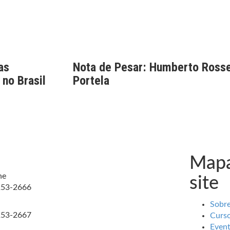
as
Nota de Pesar: Humberto Rosse
 no Brasil
Portela
Mapa
ne
site
253-2666
Sobr
253-2667
Curs
Even