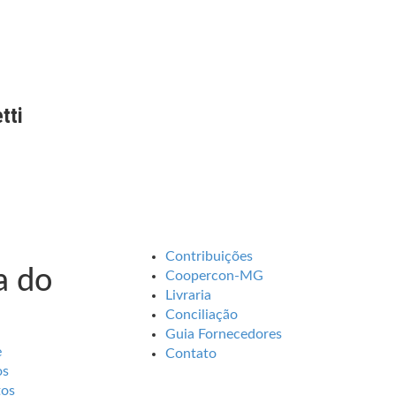
tti
Contribuições
 do
Coopercon-MG
Livraria
Conciliação
Guia Fornecedores
e
Contato
os
tos