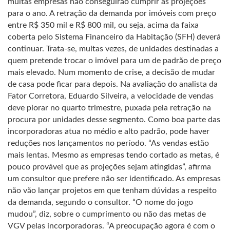
muitas empresas não conseguirão cumprir as projeções
para o ano. A retração da demanda por imóveis com preço
entre R$ 350 mil e R$ 800 mil, ou seja, acima da faixa
coberta pelo Sistema Financeiro da Habitação (SFH) deverá
continuar. Trata-se, muitas vezes, de unidades destinadas a
quem pretende trocar o imóvel para um de padrão de preço
mais elevado. Num momento de crise, a decisão de mudar
de casa pode ficar para depois. Na avaliação do analista da
Fator Corretora, Eduardo Silveira, a velocidade de vendas
deve piorar no quarto trimestre, puxada pela retração na
procura por unidades desse segmento. Como boa parte das
incorporadoras atua no médio e alto padrão, pode haver
reduções nos lançamentos no período. “As vendas estão
mais lentas. Mesmo as empresas tendo cortado as metas, é
pouco provável que as projeções sejam atingidas”, afirma
um consultor que prefere não ser identificado. As empresas
não vão lançar projetos em que tenham dúvidas a respeito
da demanda, segundo o consultor. “O nome do jogo
mudou”, diz, sobre o cumprimento ou não das metas de
VGV pelas incorporadoras. “A preocupação agora é com o