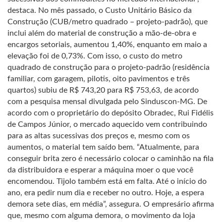
destaca. No mês passado, o Custo Unitário Básico da
Construção (CUB/metro quadrado – projeto-padrão), que
inclui além do material de construção a mão-de-obra e
encargos setoriais, aumentou 1,40%, enquanto em maio a
elevação foi de 0,73%. Com isso, o custo do metro
quadrado de construção para o projeto-padrão (residência
familiar, com garagem, pilotis, oito pavimentos e três
quartos) subiu de R$ 743,20 para R$ 753,63, de acordo
com a pesquisa mensal divulgada pelo Sinduscon-MG. De
acordo com o proprietário do depósito Obradec, Rui Fidélis
de Campos Júnior, o mercado aquecido vem contribuindo
para as altas sucessivas dos preços e, mesmo com os
aumentos, o material tem saído bem. “Atualmente, para
conseguir brita zero é necessário colocar o caminhão na fila
da distribuidora e esperar a máquina moer o que você
encomendou. Tijolo também está em falta. Até o início do
ano, era pedir num dia e receber no outro. Hoje, a espera
demora sete dias, em média”, assegura. O empresário afirma
que, mesmo com alguma demora, o movimento da loja