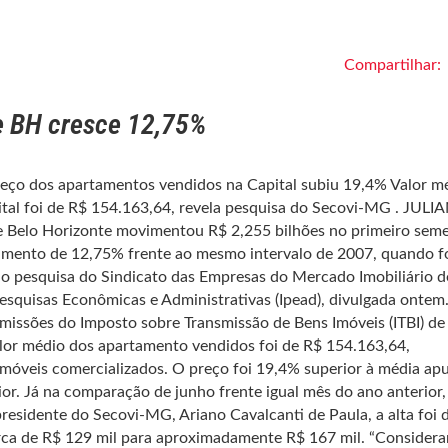
Compartilhar:
e BH cresce 12,75%
reço dos apartamentos vendidos na Capital subiu 19,4% Valor m
tal foi de R$ 154.163,64, revela pesquisa do Secovi-MG . JULI
 Belo Horizonte movimentou R$ 2,255 bilhões no primeiro seme
cimento de 12,75% frente ao mesmo intervalo de 2007, quando 
do pesquisa do Sindicato das Empresas do Mercado Imobiliário 
Pesquisas Econômicas e Administrativas (Ipead), divulgada ontem
missões do Imposto sobre Transmissão de Bens Imóveis (ITBI) de 
alor médio dos apartamento vendidos foi de R$ 154.163,64,
móveis comercializados. O preço foi 19,4% superior à média ap
ior. Já na comparação de junho frente igual mês do ano anterior,
esidente do Secovi-MG, Ariano Cavalcanti de Paula, a alta foi 
erca de R$ 129 mil para aproximadamente R$ 167 mil. “Consider