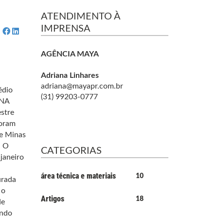
ATENDIMENTO À
IMPRENSA
AGÊNCIA MAYA
Adriana Linhares
adriana@mayapr.com.br
édio
(31) 99203-0777
ANA
stre
foram
de Minas
. O
CATEGORIAS
janeiro
área técnica e materiais
10
urada
 o
Artigos
18
de
ando