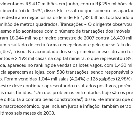
ovimentados R$ 410 milhões em junho, contra R$ 296 milhões d
imento foi de 35%”, disse. Ele ressaltou que somente os apart
re deste ano negócios na ordem de R$ 1,82 bilhão, totalizando 
 mihão de metros quadrados. Transações – O dirigente observou
 mesmo não aconteceu com o número de transações dos imóveis
aram 18,244 mil no primeiro semestre de 2007 contra 16,400 mi
oi um resultado de certa forma decepcionante pelo que se fala do
ações”, frisou. No acumulado dos seis primeiros meses do ano fo
ntos e 2,193 mil casas na capital mineira, o que representou 8
ida, apareceu no ranking de vendas os lotes vagos, com 1,430 mi
cia aparecem as lojas, com 588 transações, sendo responsável p
. Foram vendidas 1,044 mil salas (4,24%) e 126 galpões (2,98%).
mestre deve continuar apresentando resultados positivos, porém
uais mais tímidos. “Um dos problemas enfrentados hoje são os pr
e dificulta a compra pelas construtoras”, disse. Ele afirmou que 
io macroeconômico, que incluem juros e inflação, também serão
ltimos seis meses de 2008.