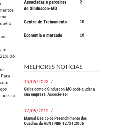
Associadas e parceiras
2
o
do Sinduscon-MG
amentos
uma
Centro de Treinamento
10
 que o
Economia e mercado
18
l em
ram
9,21% do
l
MELHORES NOTÍCIAS
or
 Para
15/05/2023 /
 com
Saiba como o Sinduscon-MG pode ajudar a
eços
sua empresa. Associe-se!
o acesso
17/05/2013 /
Manual Básico de Preenchimento dos
Quadros da ABNT NBR 12721:2006