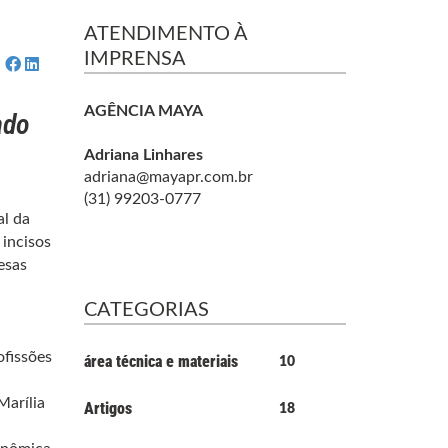
ATENDIMENTO À
IMPRENSA
AGÊNCIA MAYA
ado
Adriana Linhares
adriana@mayapr.com.br
(31) 99203-0777
l da
 incisos
esas
CATEGORIAS
ofissões
área técnica e materiais
10
Marília
Artigos
18