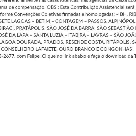
ferencialmente nas casas lotéricas, nas agências da Caixa Ec
tema de compensação. OBS.: Esta Contribuição Assistencial será
onforme Convenções Coletivas firmadas e homologadas: – BH, RI
SETE LAGOAS – BETIM – CONTAGEM – PASSOS, ALPINÓPOLI
BIRACI, PRATÁPOLIS, SÃO JOSÉ DA BARRA, SÃO SEBASTIÃO
SÉ DA LAPA – SANTA LUZIA – ITABIRA – LAVRAS – SÃO JOÃ
 LAGOA DOURADA, PRADOS, RESENDE COSTA, RITÁPOLIS, 
 – CONSELHEIRO LAFAIETE, OURO BRANCO E CONGONHAS
3-2677, com Felipe. Clique no link abaixo e faça o download da 