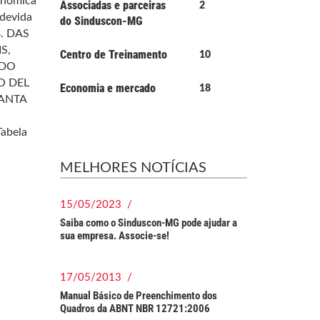
onômica
Associadas e parceiras
2
 devida
do Sinduscon-MG
B. DAS
S,
Centro de Treinamento
10
 DO
O DEL
Economia e mercado
18
SANTA
Tabela
MELHORES NOTÍCIAS
15/05/2023 /
Saiba como o Sinduscon-MG pode ajudar a
sua empresa. Associe-se!
17/05/2013 /
Manual Básico de Preenchimento dos
Quadros da ABNT NBR 12721:2006