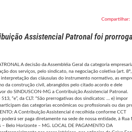
Compartilhar:
buição Assistencial Patronal foi prorrog
NAL A decisão da Assembléia Geral da categoria empresaria
ão dos serviços, pelo sindicato, na negociação coletiva (art. 8º,
o e interpretação das cláusulas do instrumento normativo, as empr
 da construção civil, abrangidos pelo citado acordo e dele
 favor do SINDUSCON-MG a Contribuição Assistencial Patronal.
513, “e”, da CLT: “São prerrogativas dos sindicatos: … e) impor
participam das categorias econômicas ou profissionais ou das pr
ENTO: A Contribuição Assistencial é recolhida conforme CCT
e poderá ser paga diretamente na sede de nossa entidade, à Rua 
rdes – Belo Horizonte – MG. LOCAL DE PAGAMENTO DA