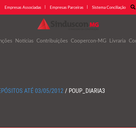
Empresas Associadas
Empresas Parceiras
Sistema Conciliação
nções
Notícias
Contribuições
Coopercon-MG
Livraria
Co
PÓSITOS ATÉ 03/05/2012
/
POUP_DIARIA3