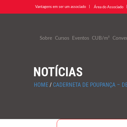
Vantagens em ser um associado
Área do Associado
Sobre
Cursos
Eventos
CUB/m²
Conve
NOTÍCIAS
HOME
/
CADERNETA DE POUPANÇA – DE