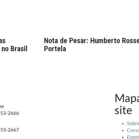
as
Nota de Pesar: Humberto Rosse
 no Brasil
Portela
Mapa
ne
site
253-2666
Sobr
253-2667
Curs
Even