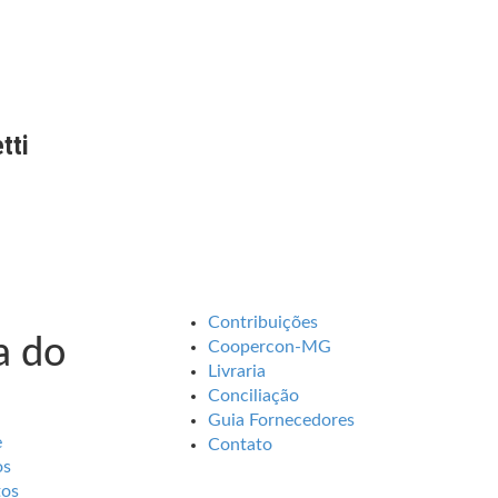
tti
Contribuições
 do
Coopercon-MG
Livraria
Conciliação
Guia Fornecedores
e
Contato
os
tos