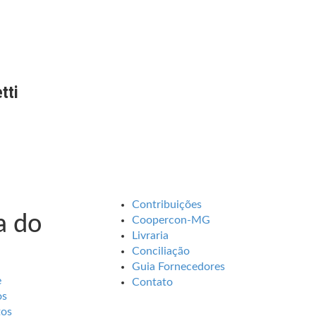
tti
Contribuições
 do
Coopercon-MG
Livraria
Conciliação
Guia Fornecedores
e
Contato
os
tos