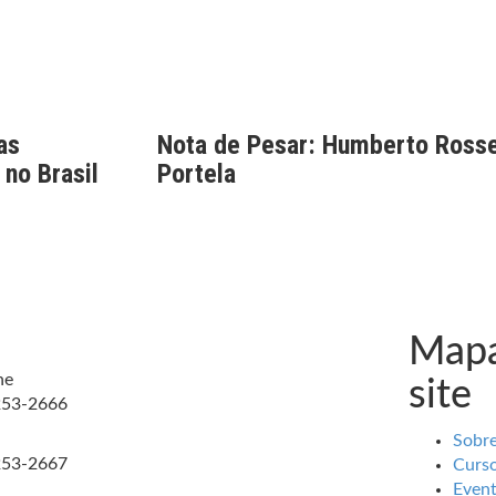
as
Nota de Pesar: Humberto Rosse
 no Brasil
Portela
Mapa
ne
site
253-2666
Sobr
253-2667
Curs
Even