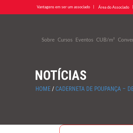
Vantagens em ser um associado
Área do Associado
Sobre
Cursos
Eventos
CUB/m²
Conve
NOTÍCIAS
HOME
/
CADERNETA DE POUPANÇA – DE