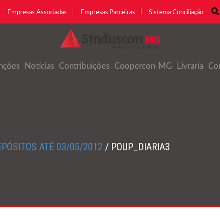
Empresas Associadas
Empresas Parceiras
Sistema Conciliação
nções
Notícias
Contribuições
Coopercon-MG
Livraria
Co
PÓSITOS ATÉ 03/05/2012
/
POUP_DIARIA3