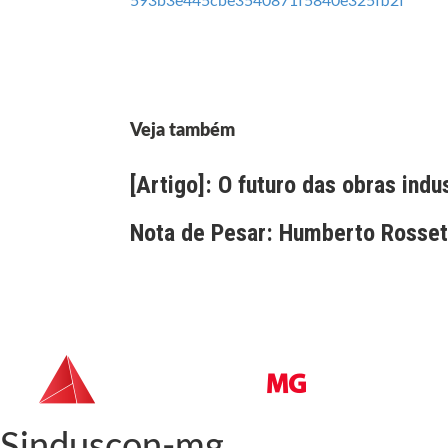
593b3e445cbe3540871f5840e325fb2f
Veja também
[Artigo]: O futuro das obras indu
Nota de Pesar: Humberto Rossett
Sinduscon-mg