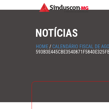
NOTÍCIAS
HOME
/
CALENDÁRIO FISCAL DE AG
593B3E445CBE3540871F5840E325F