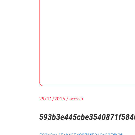
29/11/2016 / acesso
593b3e445cbe3540871f584