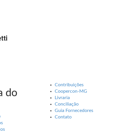
tti
Contribuições
 do
Coopercon-MG
Livraria
Conciliação
Guia Fornecedores
e
Contato
os
tos