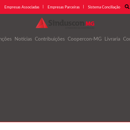
Empresas Associadas
Empresas Parceiras
Sistema Conciliação
nções
Notícias
Contribuições
Coopercon-MG
Livraria
Co