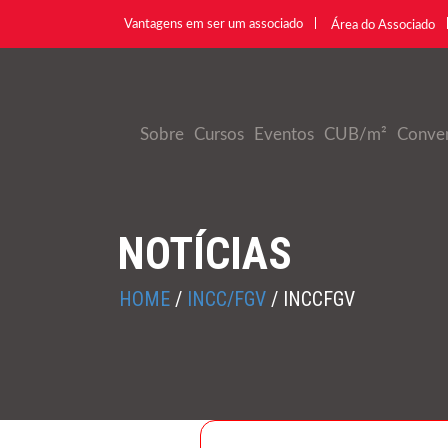
Vantagens em ser um associado
Área do Associado
Sobre
Cursos
Eventos
CUB/m²
Conve
NOTÍCIAS
HOME
/
INCC/FGV
/
INCCFGV