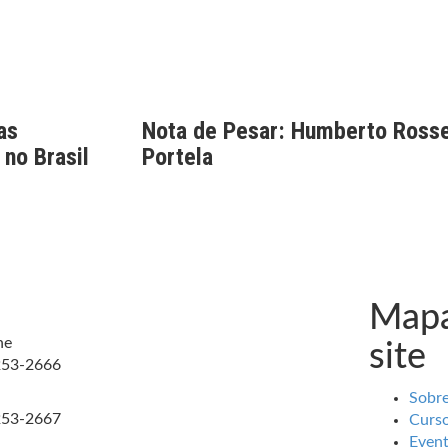
as
Nota de Pesar: Humberto Rosse
 no Brasil
Portela
Mapa
ne
site
253-2666
Sobr
253-2667
Curs
Even