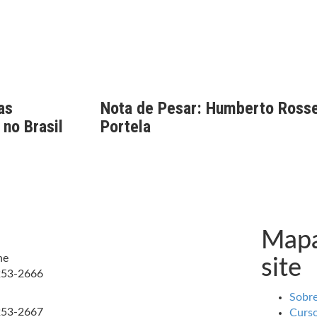
as
Nota de Pesar: Humberto Rosse
 no Brasil
Portela
Mapa
ne
site
253-2666
Sobr
253-2667
Curs