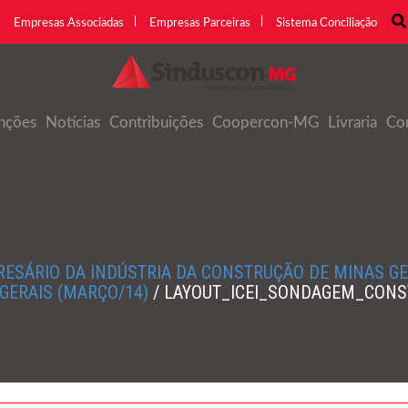
Empresas Associadas
Empresas Parceiras
Sistema Conciliação
nções
Notícias
Contribuições
Coopercon-MG
Livraria
Co
RESÁRIO DA INDÚSTRIA DA CONSTRUÇÃO DE MINAS GE
GERAIS (MARÇO/14)
/
LAYOUT_ICEI_SONDAGEM_CONST