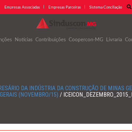
Empresas Associadas
Empresas Parceiras
Sistema Conciliação
nções
Notícias
Contribuições
Coopercon-MG
Livraria
Co
RESÁRIO DA INDÚSTRIA DA CONSTRUÇÃO DE MINAS G
GERAIS (NOVEMBRO/15)
/
ICEICON_DEZEMBRO_2015