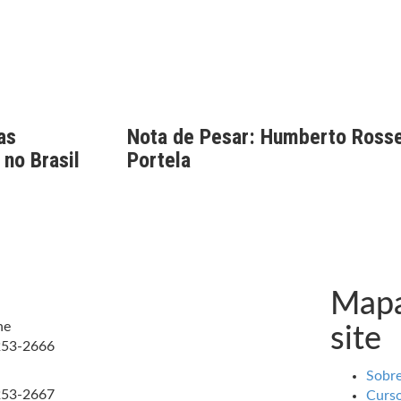
as
Nota de Pesar: Humberto Rosse
 no Brasil
Portela
Mapa
ne
site
253-2666
Sobr
253-2667
Curs