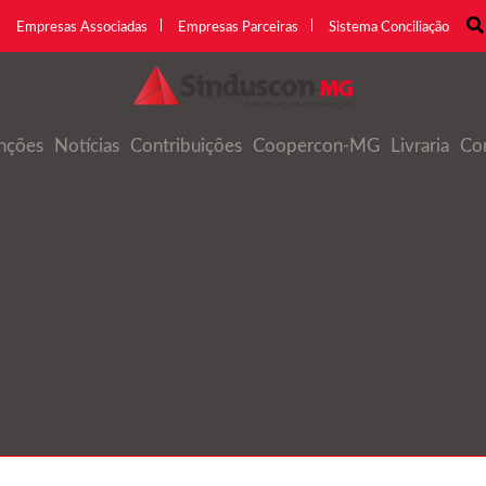
Empresas Associadas
Empresas Parceiras
Sistema Conciliação
nções
Notícias
Contribuições
Coopercon-MG
Livraria
Co