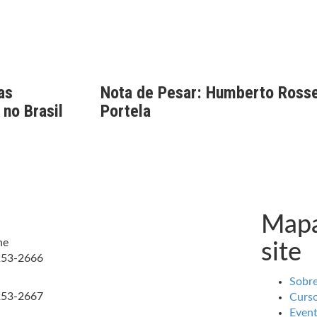
as
Nota de Pesar: Humberto Rosse
 no Brasil
Portela
Mapa
ne
site
253-2666
Sobr
253-2667
Curs
Even