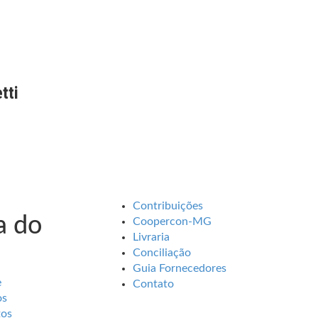
tti
Contribuições
 do
Coopercon-MG
Livraria
Conciliação
Guia Fornecedores
e
Contato
os
tos