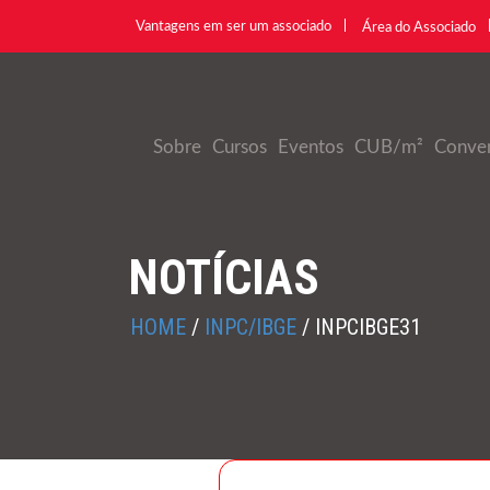
Vantagens em ser um associado
Área do Associado
Sobre
Cursos
Eventos
CUB/m²
Conve
NOTÍCIAS
HOME
/
INPC/IBGE
/
INPCIBGE31