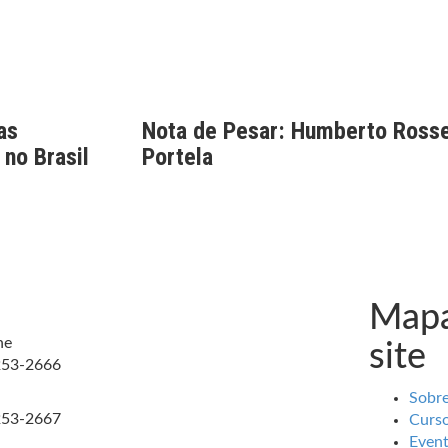
as
Nota de Pesar: Humberto Rosse
 no Brasil
Portela
Mapa
ne
site
253-2666
Sobr
253-2667
Curs
Even