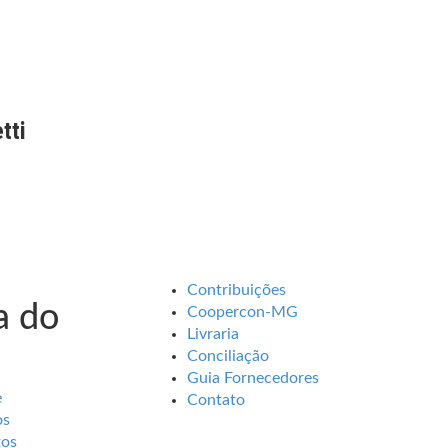
tti
Contribuições
 do
Coopercon-MG
Livraria
Conciliação
Guia Fornecedores
e
Contato
os
tos