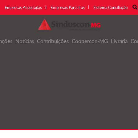
Empresas Associadas
Empresas Parceiras
Sistema Conciliação
nções
Notícias
Contribuições
Coopercon-MG
Livraria
Co