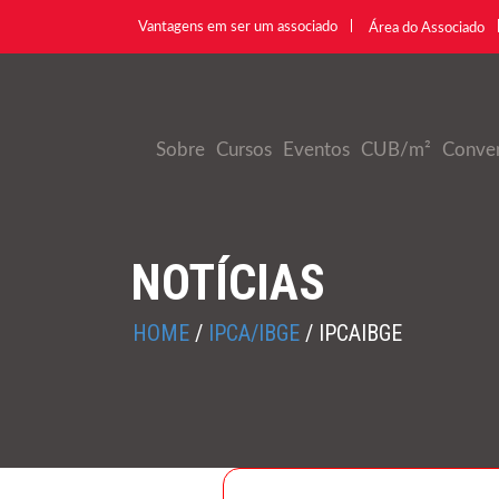
Vantagens em ser um associado
Área do Associado
Sobre
Cursos
Eventos
CUB/m²
Conve
NOTÍCIAS
HOME
/
IPCA/IBGE
/
IPCAIBGE