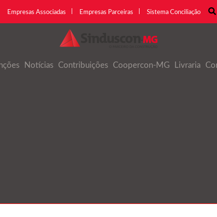
Empresas Associadas
Empresas Parceiras
Sistema Conciliação
nções
Notícias
Contribuições
Coopercon-MG
Livraria
Co