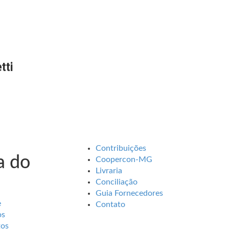
tti
Contribuições
 do
Coopercon-MG
Livraria
Conciliação
Guia Fornecedores
e
Contato
os
tos