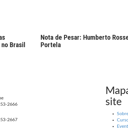
as
Nota de Pesar: Humberto Rosse
 no Brasil
Portela
Mapa
ne
site
253-2666
Sobr
253-2667
Curs
Even