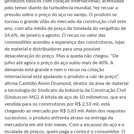
(produtos básicos com cotação internacional), acentuada
pelo temor diante da turbulência mundial, fez recuar a
pressão sobre o preço do aço no varejo. O produto se
tornou o grande vilão do mercado da construção civil este
ano, com alta média de preço da tonelada do vergalhão de
54,6%, de janeiro a agosto. O recuo no valor das
commodities acendeu a esperança das construtoras, lojas
de material e distribuidores para uma possível
desaceleração do preço. Mas a queda não chegou. “De
julho até agora o preço do aço subiu mais de 40%. A
demanda está grande e nem o recuo na cotação
internacional está ajudando o produto a cair de preço”,
afirma Cantídio Alvim Drumond, diretor da área de material
e tecnologia do Sindicato da Indústria da Construção Civil
(Sinduscon-MG). A bitola de aço de 10 milímetros, que era
vendida para os construtores por R$ 2,53 mil, está
chegando ao mercado por R$ 3,63 mil. Além dos reajustes
sucessivos, o produto enfrenta atraso na entrega da
mercadoria em até três meses. Com a escassez do aço e a
escalada de preços, quem paga a conta é o consumidor. O