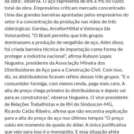
da obra”, observa. O aço representa de 8% a 9% no custo
total da obra. Empresários criticam mercado concentrado
Uma das grandes barreiras apontadas pelos empresários do
setor é a concentração da produção nas mãos de três
siderúrgicas: Gerdau, ArcellorMittal e Votoraço (da
Votorantim). “O Brasil permitiu que três grupos
dominassem a produção de vergalhão de aço. Além disso,
foi criada barreira técnica de importação como forma de
proteger a indústria nacional”, afirma Rubson Lopes
Nogueira, presidente da Associação Mineira dos
Distribuidores de Aço para a Construção Civil. Com isso,
diz, os distribuidores ficaram reféns desses três grupos. “E o
consumidor formiga, com menos renda, paga mais caro. A
alta de preço chega primeiro às distribuidoras e depois vai
para as construtoras”, observa Nogueira. O vice-presidente
de Relações Trabalhistas e de RH do Sinduscon-MG,
Ricardo Catão Ribeiro, afirma que não encontra explicação
para a alta do preço do aço nos últimos tempos “O preço
subiu em momento de queda do dólar. A única justificativa
que vejo para isso é o monopólio. E essa situação afeta