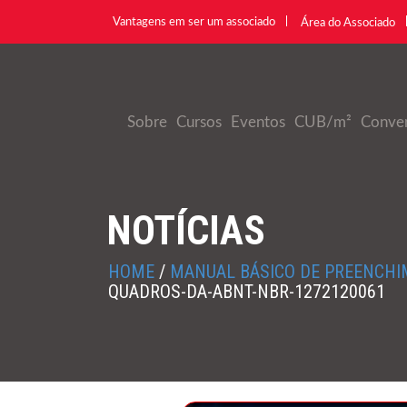
Vantagens em ser um associado
Área do Associado
Sobre
Cursos
Eventos
CUB/m²
Conve
NOTÍCIAS
HOME
/
MANUAL BÁSICO DE PREENCHI
QUADROS-DA-ABNT-NBR-1272120061