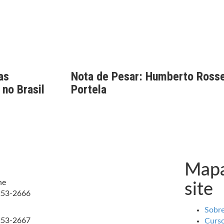
as
Nota de Pesar: Humberto Rosse
 no Brasil
Portela
Mapa
ne
site
253-2666
Sobr
253-2667
Curs