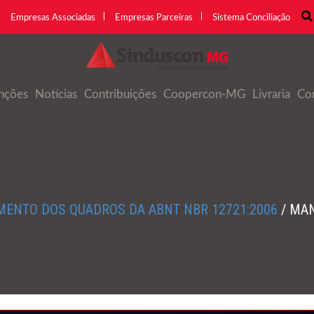
Empresas Associadas
Empresas Parceiras
Sistema Conciliação
nções
Notícias
Contribuições
Coopercon-MG
Livraria
Co
MENTO DOS QUADROS DA ABNT NBR 12721:2006
/
MAN