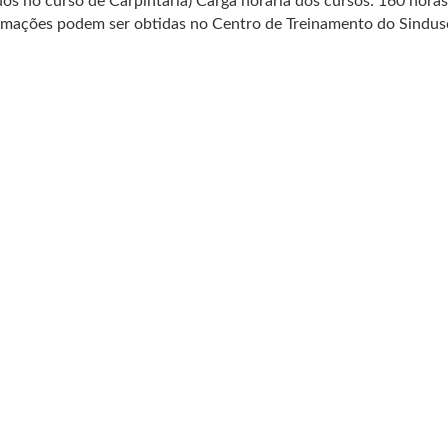
os no curso de Carpintaria) Carga horária dos cursos: 160 horas
formações podem ser obtidas no Centro de Treinamento do Sindu