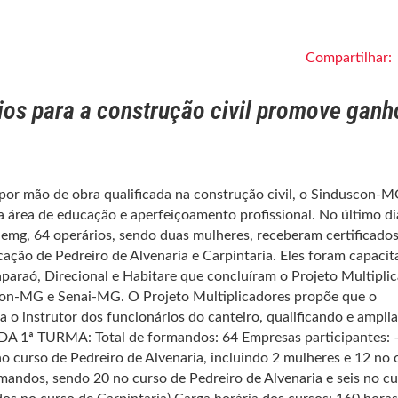
Compartilhar:
ios para a construção civil promove ganh
por mão de obra qualificada na construção civil, o Sinduscon-
 área de educação e aperfeiçoamento profissional. No último di
iemg, 64 operários, sendo duas mulheres, receberam certificados
cação de Pedreiro de Alvenaria e Carpintaria. Eles foram capaci
aparaó, Direcional e Habitare que concluíram o Projeto Multipli
con-MG e Senai-MG. O Projeto Multiplicadores propõe que o
ja o instrutor dos funcionários do canteiro, qualificando e ampli
A 1ª TURMA: Total de formandos: 64 Empresas participantes: 
 curso de Pedreiro de Alvenaria, incluindo 2 mulheres e 12 no 
rmandos, sendo 20 no curso de Pedreiro de Alvenaria e seis no c