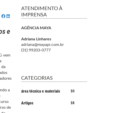
ATENDIMENTO À
IMPRENSA
AGÊNCIA MAYA
os e
Adriana Linhares
adriana@mayapr.com.br
(31) 99203-0777
MG vem
a
 da
tados
CATEGORIAS
cadores
ando a
área técnica e materiais
10
–
curso
Artigos
18
urso de