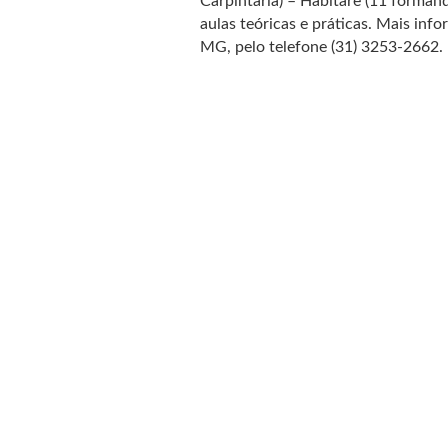
Carpintaria) – Habitare (11 formand
aulas teóricas e práticas. Mais in
MG, pelo telefone (31) 3253-2662.