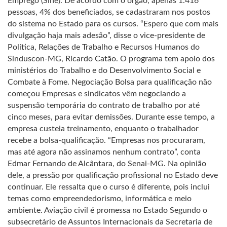
Emprego (Sine). De acordo com o órgão, apenas 1.416
pessoas, 4% dos beneficiados, se cadastraram nos postos
do sistema no Estado para os cursos. “Espero que com mais
divulgação haja mais adesão”, disse o vice-presidente de
Política, Relações de Trabalho e Recursos Humanos do
Sinduscon-MG, Ricardo Catão. O programa tem apoio dos
ministérios do Trabalho e do Desenvolvimento Social e
Combate à Fome. Negociação Bolsa para qualificação não
começou Empresas e sindicatos vêm negociando a
suspensão temporária do contrato de trabalho por até
cinco meses, para evitar demissões. Durante esse tempo, a
empresa custeia treinamento, enquanto o trabalhador
recebe a bolsa-qualificação. “Empresas nos procuraram,
mas até agora não assinamos nenhum contrato”, conta
Edmar Fernando de Alcântara, do Senai-MG. Na opinião
dele, a pressão por qualificação profissional no Estado deve
continuar. Ele ressalta que o curso é diferente, pois inclui
temas como empreendedorismo, informática e meio
ambiente. Aviação civil é promessa no Estado Segundo o
subsecretário de Assuntos Internacionais da Secretaria de