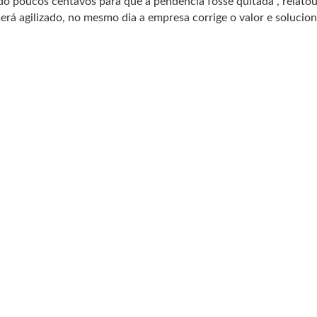
ndo poucos centavos para que a pendência fosse quitada”, relatou
rá agilizado, no mesmo dia a empresa corrige o valor e solucion