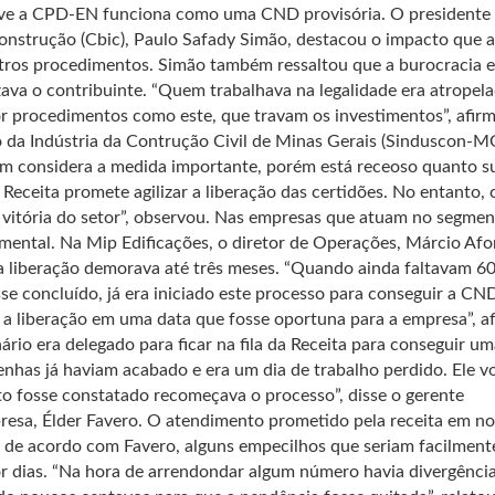
ave a CPD-EN funciona como uma CND provisória. O presidente
Construção (Cbic), Paulo Safady Simão, destacou o impacto que a
tros procedimentos. Simão também ressaltou que a burocracia e
zava o contribuinte. “Quem trabalhava na legalidade era atropel
r procedimentos como este, que travam os investimentos”, afir
o da Indústria da Contrução Civil de Minas Gerais (Sinduscon-M
m considera a medida importante, porém está receoso quanto s
 Receita promete agilizar a liberação das certidões. No entanto, 
a vitória do setor”, observou. Nas empresas que atuam no segmen
mental. Na Mip Edificações, o diretor de Operações, Márcio Af
 a liberação demorava até três meses. “Quando ainda faltavam 60
e concluído, já era iniciado este processo para conseguir a CND
a liberação em uma data que fosse oportuna para a empresa”, a
rio era delegado para ficar na fila da Receita para conseguir um
nhas já haviam acabado e era um dia de trabalho perdido. Ele v
o fosse constatado recomeçava o processo”, disse o gerente
resa, Élder Favero. O atendimento prometido pela receita em no
 de acordo com Favero, alguns empecilhos que seriam facilment
or dias. “Na hora de arrendondar algum número havia divergência