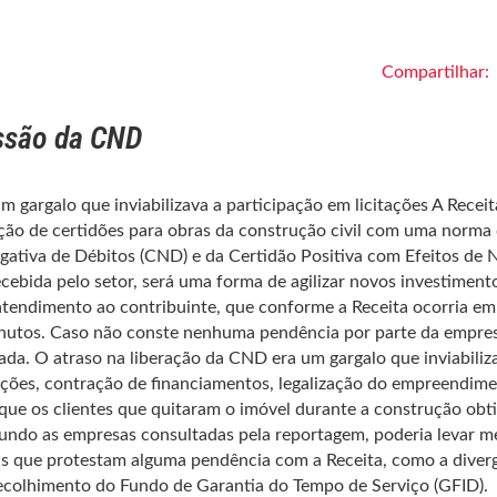
Compartilhar:
issão da CND
 gargalo que inviabilizava a participação em licitações A Receit
eração de certidões para obras da construção civil com uma norma
egativa de Débitos (CND) e da Certidão Positiva com Efeitos de 
cebida pelo setor, será uma forma de agilizar novos investiment
tendimento ao contribuinte, que conforme a Receita ocorria em
minutos. Caso não conste nenhuma pendência por parte da empres
ada. O atraso na liberação da CND era um gargalo que inviabiliz
ações, contração de financiamentos, legalização do empreendim
r que os clientes que quitaram o imóvel durante a construção ob
gundo as empresas consultadas pela reportagem, poderia levar m
s que protestam alguma pendência com a Receita, como a diver
Recolhimento do Fundo de Garantia do Tempo de Serviço (GFID).