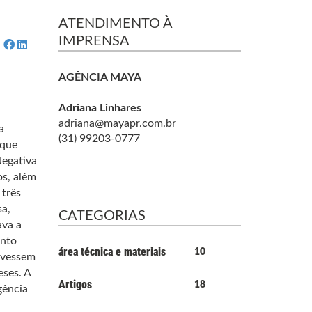
ATENDIMENTO À
IMPRENSA
AGÊNCIA MAYA
Adriana Linhares
adriana@mayapr.com.br
a
(31) 99203-0777
 que
Negativa
os, além
 três
a,
CATEGORIAS
ava a
ento
área técnica e materiais
10
tivessem
eses. A
Artigos
18
gência