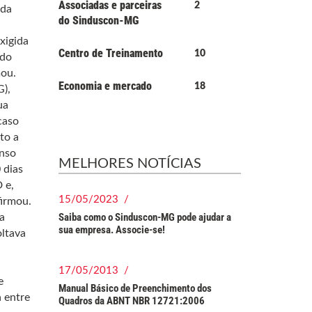
Associadas e parceiras
2
 da
do Sinduscon-MG
xigida
Centro de Treinamento
10
ado
mou.
Economia e mercado
18
G),
ua
caso
to a
onso
MELHORES NOTÍCIAS
 dias
 e,
15/05/2023 /
firmou.
Saiba como o Sinduscon-MG pode ajudar a
a
sua empresa. Associe-se!
oltava
17/05/2013 /
e
Manual Básico de Preenchimento dos
 entre
Quadros da ABNT NBR 12721:2006