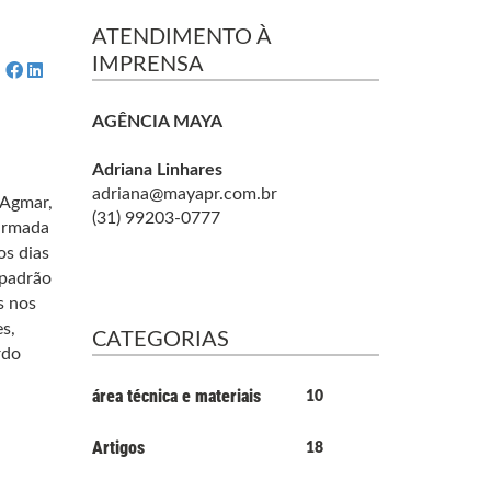
ATENDIMENTO À
IMPRENSA
AGÊNCIA MAYA
Adriana Linhares
adriana@mayapr.com.br
 Agmar,
(31) 99203-0777
firmada
os dias
 padrão
s nos
s,
CATEGORIAS
rdo
área técnica e materiais
10
Artigos
18