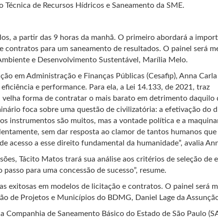
o Técnica de Recursos Hídricos e Saneamento da SME.
os, a partir das 9 horas da manhã. O primeiro abordará a impor
o e contratos para um saneamento de resultados. O painel será m
Ambiente e Desenvolvimento Sustentável, Marília Melo.
ação em Administração e Finanças Públicas (Cesafip), Anna Carl
eficiência e performance. Para ela, a Lei 14.133, de 2021, traz
 velha forma de contratar o mais barato em detrimento daquilo 
inário foca sobre uma questão de civilizatória: a efetivação do d
s instrumentos são muitos, mas a vontade política e a maquina
 lentamente, sem dar resposta ao clamor de tantos humanos que
de acesso a esse direito fundamental da humanidade”, avalia An
es, Tácito Matos trará sua análise aos critérios de seleção de ed
iro passo para uma concessão de sucesso”, resume.
s exitosas em modelos de licitação e contratos. O painel será 
ção de Projetos e Municípios do BDMG, Daniel Lage da Assunção
 da Companhia de Saneamento Básico do Estado de São Paulo (S