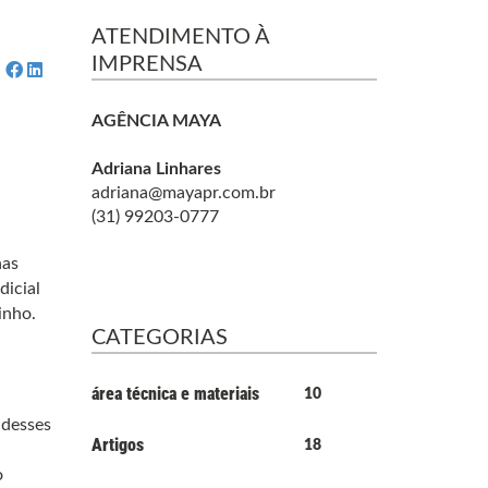
ATENDIMENTO À
IMPRENSA
AGÊNCIA MAYA
Adriana Linhares
adriana@mayapr.com.br
(31) 99203-0777
nas
dicial
inho.
CATEGORIAS
área técnica e materiais
10
 desses
Artigos
18
o