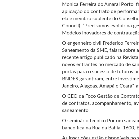
Monica Ferreira do Amaral Porto, f
aplicação do contrato de performan
ela é membro suplente do Conselh
Council). “Precisamos evoluir na ge
Modelos inovadores de contratação
O engenheiro civil Frederico Ferre
Saneamento da SME, falará sobre as
recente artigo publicado na Revist
novos entrantes no mercado de sane
portas para o sucesso de futuros pr
BNDES garantiram, entre investimen
Janeiro, Alagoas, Amapá e Ceará”, a
O CEO da Foco Gestão de Contratos
de contratos, acompanhamento, aval
saneamento.
O seminário técnico Por um saneam
banco fica na Rua da Bahia, 1600, 
As inscrições estão disponíveis no s