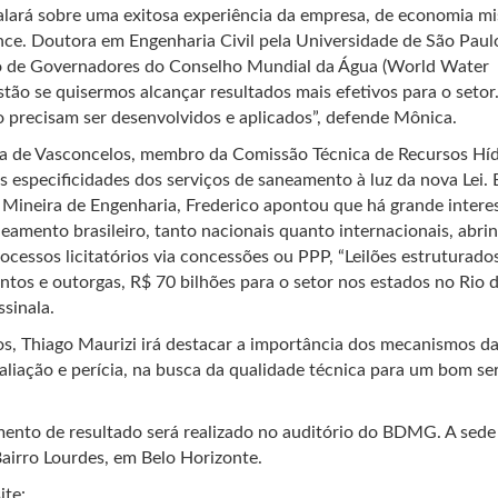
alará sobre uma exitosa experiência da empresa, de economia mi
ce. Doutora em Engenharia Civil pela Universidade de São Paul
o de Governadores do Conselho Mundial da Água (World Water
stão se quisermos alcançar resultados mais efetivos para o setor
 precisam ser desenvolvidos e aplicados”, defende Mônica.
ira de Vasconcelos, membro da Comissão Técnica de Recursos Híd
 especificidades dos serviços de saneamento à luz da nova Lei.
a Mineira de Engenharia, Frederico apontou que há grande intere
amento brasileiro, tanto nacionais quanto internacionais, abri
ocessos licitatórios via concessões ou PPP, “Leilões estruturado
tos e outorgas, R$ 70 bilhões para o setor nos estados no Rio 
ssinala.
, Thiago Maurizi irá destacar a importância dos mecanismos da
iação e perícia, na busca da qualidade técnica para um bom se
ento de resultado será realizado no auditório do BDMG. A sede
Bairro Lourdes, em Belo Horizonte.
ite: