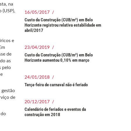
sta, na
o (USP),
16/05/2017 /
Custo da Construção (CUB/m²) em Belo
.
Horizonte registrou relativa estabilidade em
abril/2017
ricos e
 Em
23/04/2019 /
sse de
Custo da Construção (CUB/m²) em Belo
Horizonte aumentou 0,10% em março
ndo as
s pelo
de
24/01/2018 /
Terça-feira de carnaval não é feriado
 gestão
rviço de
20/12/2017 /
Calendário de feriados e eventos da
 do
construção em 2018