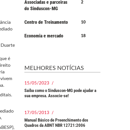
Associadas e parceiras
2
do Sinduscon-MG
Centro de Treinamento
tância
10
ediado
Economia e mercado
18
a Duarte
que é
ireito
MELHORES NOTÍCIAS
ria
 vivem
15/05/2023 /
na.
Saiba como o Sinduscon-MG pode ajudar a
itais.
sua empresa. Associe-se!
mediado
17/05/2013 /
.
Manual Básico de Preenchimento dos
Quadros da ABNT NBR 12721:2006
ABESP),