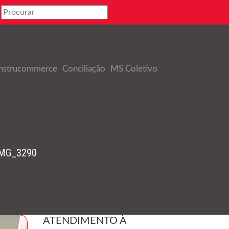
nstrucommerce
Conciliação
MS Coletivo
IMG_3290
ATENDIMENTO À