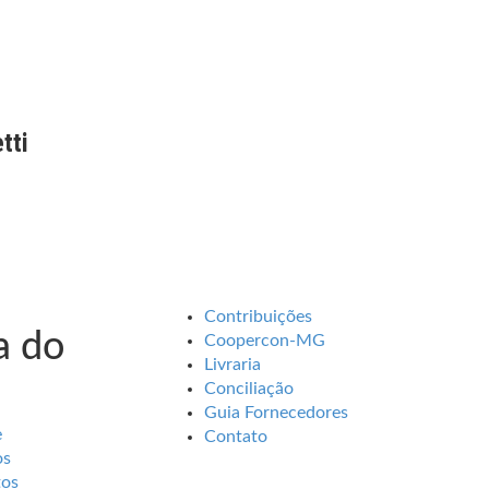
tti
Contribuições
 do
Coopercon-MG
Livraria
Conciliação
Guia Fornecedores
e
Contato
os
tos