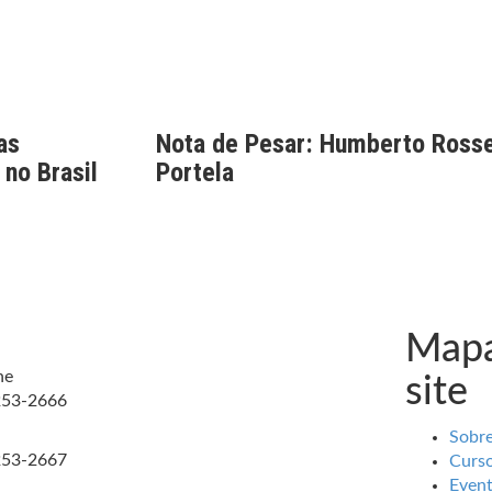
as
Nota de Pesar: Humberto Rosse
 no Brasil
Portela
Mapa
ne
site
253-2666
Sobr
253-2667
Curs
Even