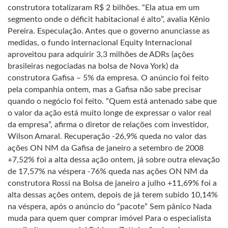
construtora totalizaram R$ 2 bilhões. “Ela atua em um
segmento onde o déficit habitacional é alto”, avalia Kênio
Pereira. Especulação. Antes que o governo anunciasse as
medidas, o fundo internacional Equity Internacional
aproveitou para adquirir 3,3 milhões de ADRs (ações
brasileiras negociadas na bolsa de Nova York) da
construtora Gafisa – 5% da empresa. O anúncio foi feito
pela companhia ontem, mas a Gafisa não sabe precisar
quando o negócio foi feito. “Quem está antenado sabe que
o valor da ação está muito longe de expressar o valor real
da empresa”, afirma o diretor de relações com investidor,
Wilson Amaral. Recuperação -26,9% queda no valor das
ações ON NM da Gafisa de janeiro a setembro de 2008
+7,52% foi a alta dessa ação ontem, já sobre outra elevação
de 17,57% na véspera -76% queda nas ações ON NM da
construtora Rossi na Bolsa de janeiro a julho +11,69% foi a
alta dessas ações ontem, depois de já terem subido 10,14%
na véspera, após o anúncio do “pacote” Sem pânico Nada
muda para quem quer comprar imóvel Para o especialista