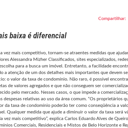
Compartilhar:
s baixa é diferencial
 vez mais competitivo, tornam-se atraentes medidas que ajuda
res Alessandra Mizher Classificados, sites especializados, redes
escolha para a busca um imóvel. Entretanto, a facilidade encont
do a atenção de um dos detalhes mais importantes que devem se
o: o valor da taxa de condomínio. Não raro, é possível encontra
letas de valores agregados e que não conseguem ser comercializa
cido pelo mercado. Nesses casos, o que impede a comercializaç
das despesas relativas ao uso da área comum. “Os proprietários q
lor da taxa de condomínio poderão ter como conseqüência a val
el. Qualquer medida que ajude a diminuir o valor da taxa será vá
vez mais competitivo”, explica Carlos Eduardo Alves de Queiro
ínios Comerciais, Residenciais e Mistos de Belo Horizonte e Re