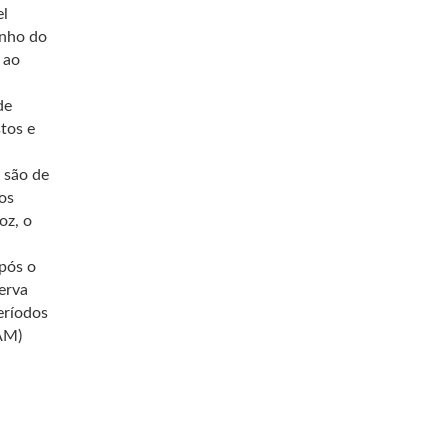
el
anho do
 ao
de
tos e
 são de
os
oz, o
após o
erva
eríodos
AM)