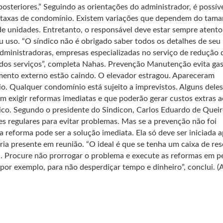
posteriores.” Seguindo as orientações do administrador, é possív
 taxas de condomínio. Existem variações que dependem do tam
de unidades. Entretanto, o responsável deve estar sempre atento
uso. “O síndico não é obrigado saber todos os detalhes de seu
administradoras, empresas especializadas no serviço de redução 
dos serviços”, completa Nahas. Prevenção Manutenção evita gas
imento externo estão caindo. O elevador estragou. Apareceram
cio. Qualquer condomínio está sujeito a imprevistos. Alguns deles
m exigir reformas imediatas e que poderão gerar custos extras a
ico. Segundo o presidente do Sindicon, Carlos Eduardo de Queir
es regulares para evitar problemas. Mas se a prevenção não foi
 a reforma pode ser a solução imediata. Ela só deve ser iniciada 
a presente em reunião. “O ideal é que se tenha um caixa de res
a. Procure não prorrogar o problema e execute as reformas em p
por exemplo, para não desperdiçar tempo e dinheiro”, conclui. (