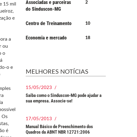
Associadas e parceiras
2
e 15 mil
do Sinduscon-MG
ueiroz,
zação e
Centro de Treinamento
10
Economia e mercado
18
ora a
r ou
o o
rá
do-o e
MELHORES NOTÍCIAS
e
15/05/2023 /
mples
Saiba como o Sinduscon-MG pode ajudar a
ra
sua empresa. Associe-se!
da
possível
. Os
17/05/2013 /
stas,
Manual Básico de Preenchimento dos
ão é
Quadros da ABNT NBR 12721:2006