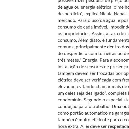
possível fazer pesquisa de preço o
de água ou energia elétrica, o melh
desperdício”, explica Nicula Nahas
mercado. Para o uso da água, é poss
consumo de cada imóvel, impedindo 
os proprietários. Assim, a taxa de c
consumo. Além disso, é fundamental
comuns, principalmente dentro dos 
do desperdício com torneiras ou des
três meses.” Energia. Para a econom
instalação de sensores de presença
também devem ser trocadas por opç
elétrica deve ser verificada com f
elevador, evitando chamar mais de
um deles seja desligado”, completa
condomínio. Segundo o especialista
condução para o trabalho. Uma outra
como portão automático na garagem
também é muito eficiente para o co
hora extra. A lei deve ser respeita