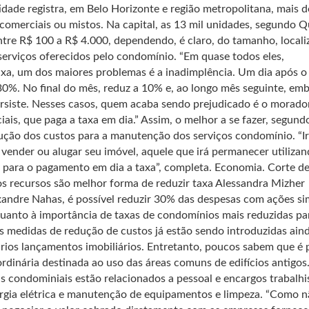
dade registra, em Belo Horizonte e região metropolitana, mais d
comerciais ou mistos. Na capital, as 13 mil unidades, segundo Q
tre R$ 100 a R$ 4.000, dependendo, é claro, do tamanho, locali
serviços oferecidos pelo condomínio. “Em quase todos eles,
xa, um dos maiores problemas é a inadimplência. Um dia após o
30%. No final do mês, reduz a 10% e, ao longo mês seguinte, emb
ersiste. Nesses casos, quem acaba sendo prejudicado é o morado
ais, que paga a taxa em dia.” Assim, o melhor a se fazer, segund
ução dos custos para a manutenção dos serviços condomínio. “I
vender ou alugar seu imóvel, aquele que irá permanecer utilizan
para o pagamento em dia a taxa”, completa. Economia. Corte d
os recursos são melhor forma de reduzir taxa Alessandra Mizher
andre Nahas, é possível reduzir 30% das despesas com ações si
uanto à importância de taxas de condomínios mais reduzidas pa
es medidas de redução de custos já estão sendo introduzidas ain
rios lançamentos imobiliários. Entretanto, poucos sabem que é 
rdinária destinada ao uso das áreas comuns de edifícios antigos
s condominiais estão relacionados a pessoal e encargos trabalhi
rgia elétrica e manutenção de equipamentos e limpeza. “Como n