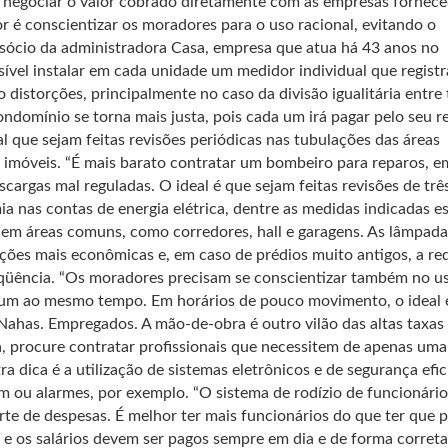
u negociar o valor cobrado diretamente com as empresas fornec
or é conscientizar os moradores para o uso racional, evitando o
, sócio da administradora Casa, empresa que atua há 43 anos no
ível instalar em cada unidade um medidor individual que registr
distorções, principalmente no caso da divisão igualitária entre
ondomínio se torna mais justa, pois cada um irá pagar pelo seu re
 que sejam feitas revisões periódicas nas tubulações das áreas
imóveis. “É mais barato contratar um bombeiro para reparos, e
cargas mal reguladas. O ideal é que sejam feitas revisões de trê
ia nas contas de energia elétrica, dentre as medidas indicadas es
 em áreas comuns, como corredores, hall e garagens. As lâmpada
ões mais econômicas e, em caso de prédios muito antigos, a re
reqüência. “Os moradores precisam se conscientizar também no u
 um ao mesmo tempo. Em horários de pouco movimento, o ideal 
 Nahas. Empregados. A mão-de-obra é outro vilão das altas taxas
, procure contratar profissionais que necessitem de apenas uma
 dica é a utilização de sistemas eletrônicos e de segurança efic
 ou alarmes, por exemplo. “O sistema de rodízio de funcionário
rte de despesas. É melhor ter mais funcionários do que ter que 
da e os salários devem ser pagos sempre em dia e de forma correta