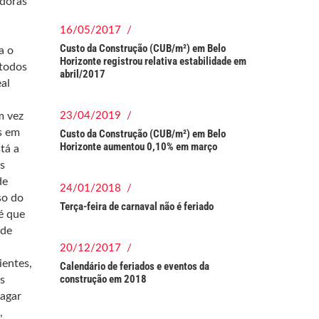
edoras
16/05/2017 /
Custo da Construção (CUB/m²) em Belo
a o
Horizonte registrou relativa estabilidade em
 todos
abril/2017
al
m vez
23/04/2019 /
s em
Custo da Construção (CUB/m²) em Belo
Horizonte aumentou 0,10% em março
tá a
s
de
24/01/2018 /
so do
Terça-feira de carnaval não é feriado
é que
 de
20/12/2017 /
ientes,
Calendário de feriados e eventos da
construção em 2018
s
pagar
,