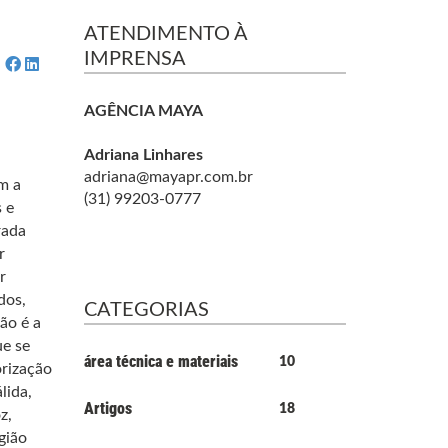
ATENDIMENTO À
IMPRENSA
AGÊNCIA MAYA
Adriana Linhares
adriana@mayapr.com.br
m a
(31) 99203-0777
 e
rada
r
r
dos,
CATEGORIAS
ão é a
ue se
área técnica e materiais
10
orização
lida,
Artigos
18
z,
gião