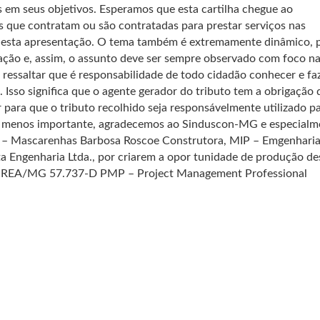
s em seus objetivos. Esperamos que esta cartilha chegue ao
 que contratam ou são contratadas para prestar serviços nas
s nesta apresentação. O tema também é extremamente dinâmico, p
ação e, assim, o assunto deve ser sempre observado com foco n
le ressaltar que é responsabilidade de todo cidadão conhecer e fa
. Isso significa que o agente gerador do tributo tem a obrigação 
 para que o tributo recolhido seja responsávelmente utilizado p
ão menos importante, agradecemos ao Sinduscon-MG e especialm
R – Mascarenhas Barbosa Roscoe Construtora, MIP – Emgenharia
a Engenharia Ltda., por criarem a opor tunidade de produção de
a CREA/MG 57.737-D PMP – Project Management Professional