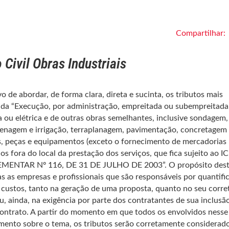
Compartilhar:
Civil Obras Industriais
o de abordar, de forma clara, direta e sucinta, os tributos mais
e da “Execução, por administração, empreitada ou subempreitada
ca ou elétrica e de outras obras semelhantes, inclusive sondagem,
enagem e irrigação, terraplanagem, pavimentação, concretagem 
, peças e equipamentos (exceto o fornecimento de mercadorias
s fora do local da prestação dos serviços, que fica sujeito ao I
EMENTAR Nº 116, DE 31 DE JULHO DE 2003”. O propósito des
as as empresas e profissionais que são responsáveis por quantific
e custos, tanto na geração de uma proposta, quanto no seu corre
u, ainda, na exigência por parte dos contratantes de sua inclusã
ontrato. A partir do momento em que todos os envolvidos nesse
ento sobre o tema, os tributos serão corretamente considerado