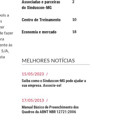
Associadas e parceiras
2
do Sinduscon-MG
ois a
Centro de Treinamento
10
as
zer
Economia e mercado
18
de fazer
ara
ente às
 S/A,
sta
MELHORES NOTÍCIAS
15/05/2023 /
Saiba como o Sinduscon-MG pode ajudar a
sua empresa. Associe-se!
17/05/2013 /
Manual Básico de Preenchimento dos
Quadros da ABNT NBR 12721:2006