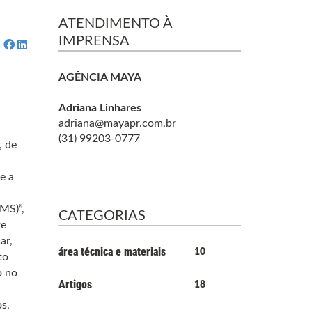
ATENDIMENTO À
IMPRENSA
AGÊNCIA MAYA
Adriana Linhares
adriana@mayapr.com.br
(31) 99203-0777
, de
e a
CMS)”,
CATEGORIAS
te
ar,
área técnica e materiais
10
to
o no
Artigos
18
s,