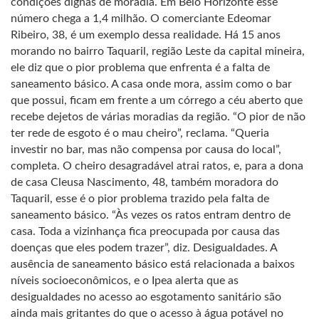
condições dignas de moradia. Em Belo Horizonte esse
número chega a 1,4 milhão. O comerciante Edeomar
Ribeiro, 38, é um exemplo dessa realidade. Há 15 anos
morando no bairro Taquaril, região Leste da capital mineira,
ele diz que o pior problema que enfrenta é a falta de
saneamento básico. A casa onde mora, assim como o bar
que possui, ficam em frente a um córrego a céu aberto que
recebe dejetos de várias moradias da região. “O pior de não
ter rede de esgoto é o mau cheiro”, reclama. “Queria
investir no bar, mas não compensa por causa do local”,
completa. O cheiro desagradável atrai ratos, e, para a dona
de casa Cleusa Nascimento, 48, também moradora do
Taquaril, esse é o pior problema trazido pela falta de
saneamento básico. “Às vezes os ratos entram dentro de
casa. Toda a vizinhança fica preocupada por causa das
doenças que eles podem trazer”, diz. Desigualdades. A
ausência de saneamento básico está relacionada a baixos
níveis socioeconômicos, e o Ipea alerta que as
desigualdades no acesso ao esgotamento sanitário são
ainda mais gritantes do que o acesso à água potável no