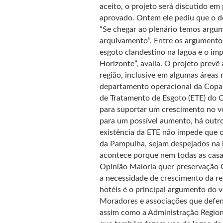
aceito, o projeto será discutido e
aprovado. Ontem ele pediu que o de
“Se chegar ao plenário temos argum
arquivamento”. Entre os argumentos 
esgoto clandestino na lagoa e o imp
Horizonte”, avalia. O projeto prev
região, inclusive em algumas áreas
departamento operacional da Copas
de Tratamento de Esgoto (ETE) do 
para suportar um crescimento no vo
para um possível aumento, há outro
existência da ETE não impede que o
da Pampulha, sejam despejados na l
acontece porque nem todas as casa
Opinião Maioria quer preservação 
a necessidade de crescimento da re
hotéis é o principal argumento do 
Moradores e associações que defend
assim como a Administração Region