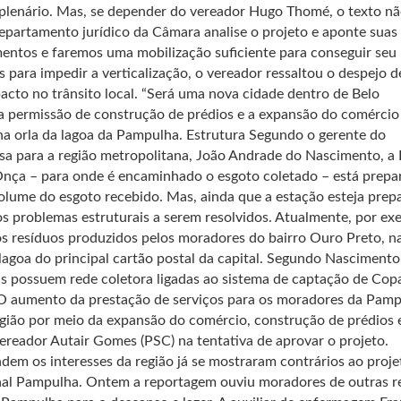
m plenário. Mas, se depender do vereador Hugo Thomé, o texto nã
partamento jurídico da Câmara analise o projeto e aponte suas 
entos e faremos uma mobilização suficiente para conseguir seu
para impedir a verticalização, o vereador ressaltou o despejo d
acto no trânsito local. “Será uma nova cidade dentro de Belo
ê a permissão de construção de prédios e a expansão do comércio
 na orla da lagoa da Pampulha. Estrutura Segundo o gerente do
a para a região metropolitana, João Andrade do Nascimento, a 
Onça – para onde é encaminhado o esgoto coletado – está prepa
lume do esgoto recebido. Mas, ainda que a estação esteja prep
s problemas estruturais a serem resolvidos. Atualmente, por ex
s resíduos produzidos pelos moradores do bairro Ouro Preto, na
agoa do principal cartão postal da capital. Segundo Nascimento,
s possuem rede coletora ligadas ao sistema de captação de Cop
O aumento da prestação de serviços para os moradores da Pamp
gião por meio da expansão do comércio, construção de prédios 
vereador Autair Gomes (PSC) na tentativa de aprovar o projeto.
em os interesses da região já se mostraram contrários ao proje
al Pampulha. Ontem a reportagem ouviu moradores de outras re