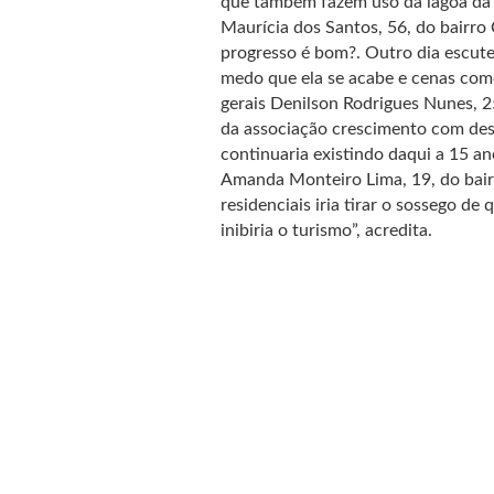
que também fazem uso da lagoa da P
Maurícia dos Santos, 56, do bairro 
progresso é bom?. Outro dia escute
medo que ela se acabe e cenas como
gerais Denilson Rodrigues Nunes, 25
da associação crescimento com des
continuaria existindo daqui a 15 ano
Amanda Monteiro Lima, 19, do bairr
residenciais iria tirar o sossego de
inibiria o turismo”, acredita.