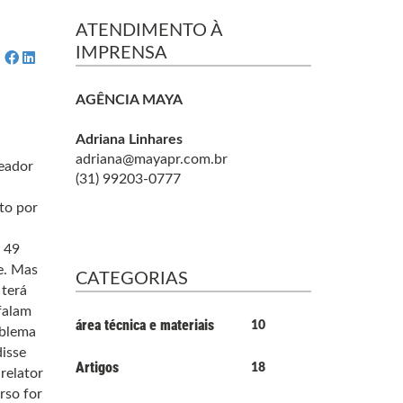
ATENDIMENTO À
IMPRENSA
AGÊNCIA MAYA
Adriana Linhares
adriana@mayapr.com.br
reador
(31) 99203-0777
to por
 49
e. Mas
CATEGORIAS
 terá
falam
área técnica e materiais
10
oblema
disse
Artigos
18
relator
rso for