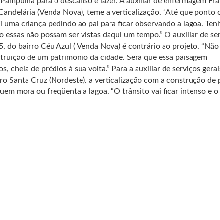
ampulha para o descanso e lazer. A auxiliar de enfermagem Fra
Candelária (Venda Nova), teme a verticalização. “Até que ponto 
i uma criança pedindo ao pai para ficar observando a lagoa. Ten
 essas não possam ser vistas daqui um tempo.” O auxiliar de se
, do bairro Céu Azul ( Venda Nova) é contrário ao projeto. “Não
truição de um patrimônio da cidade. Será que essa paisagem
s, cheia de prédios à sua volta.” Para a auxiliar de serviços gerai
o Santa Cruz (Nordeste), a verticalização com a construção de 
 quem mora ou freqüenta a lagoa. “O trânsito vai ficar intenso e o