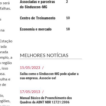
Associadas e parceiras
2
o será
do Sinduscon-MG
falhas.
Centro de Treinamento
10
e
Economia e mercado
18
 na
Estação
rada
arada
MELHORES NOTÍCIAS
emplo, a
 região
15/05/2023 /
 isso
Saiba como o Sinduscon-MG pode ajudar a
asa.
sua empresa. Associe-se!
ulha e
e de
17/05/2013 /
to,
Manual Básico de Preenchimento dos
giões,
Quadros da ABNT NBR 12721:2006