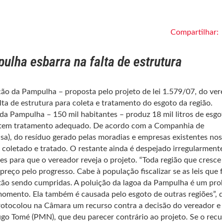
Compartilhar:
ulha esbarra na falta de estrutura
ação da Pampulha – proposta pelo projeto de lei 1.579/07, do ve
ta de estrutura para coleta e tratamento do esgoto da região.
da Pampulha – 150 mil habitantes – produz 18 mil litros de esgo
 tem tratamento adequado. De acordo com a Companhia de
a), do resíduo gerado pelas moradias e empresas existentes nos
 coletado e tratado. O restante ainda é despejado irregularment
s para que o vereador reveja o projeto. “Toda região que cresce
eço pelo progresso. Cabe à população fiscalizar se as leis que 
stão sendo cumpridas. A poluição da lagoa da Pampulha é um pr
 momento. Ela também é causada pelo esgoto de outras regiões”, 
otocolou na Câmara um recurso contra a decisão do vereador e 
o Tomé (PMN), que deu parecer contrário ao projeto. Se o recu