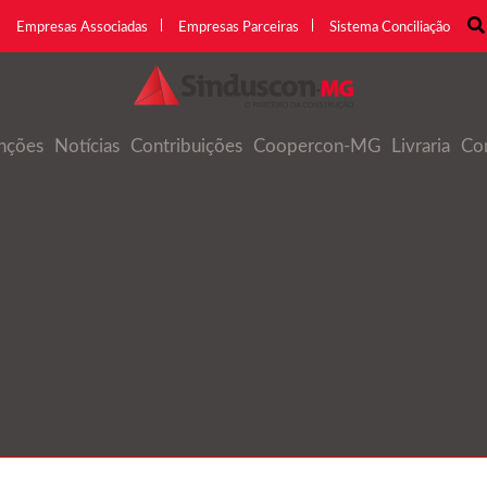
Empresas Associadas
Empresas Parceiras
Sistema Conciliação
nções
Notícias
Contribuições
Coopercon-MG
Livraria
Co