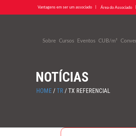
Vantagens em ser um associado
Área do Associado
Sobre
Cursos
Eventos
CUB/m²
Conve
NOTÍCIAS
HOME
/
TR
/
TX REFERENCIAL