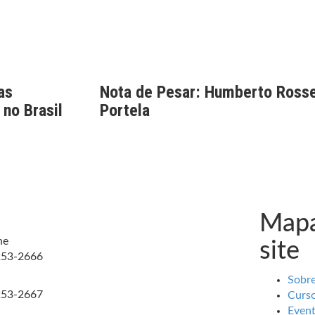
as
Nota de Pesar: Humberto Rosse
 no Brasil
Portela
Mapa
ne
site
253-2666
Sobr
253-2667
Curs
Even