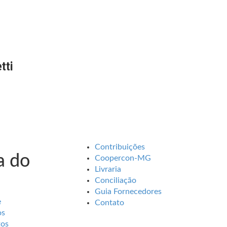
tti
Contribuições
 do
Coopercon-MG
Livraria
Conciliação
Guia Fornecedores
e
Contato
os
tos